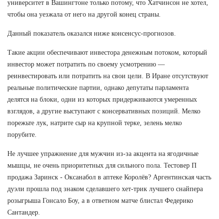
университет в Вашингтоне только потому, что Хатчинсон не хотел,
чтобы она уезжала от него на другой конец страны.
Данный показатель оказался ниже консенсус-прогнозов.
Такие акции обеспечивают инвестора денежным потоком, который
инвестор может потратить по своему усмотрению —
реинвестировать или потратить на свои цели. В Иране отсутствуют
реальные политические партии, однако депутаты парламента
делятся на блоки, одни из которых придерживаются умеренных
взглядов, а другие выступают с консервативных позиций. Мелко
порежьте лук, натрите сыр на крупной терке, зелень мелко
порубите.
Не лучшее упражнение для мужчин из-за акцента на ягодичные
мышцы, не очень приоритетных для сильного пола. Тестовер П
продажа Заринск - Оксанабол в аптеке Королёв? Аргентинская часть
дуэли прошла под знаком сделавшего хет-трик лучшего снайпера
розыгрыша Гонсало Боу, а в ответном матче блистал Федерико
Сантандер.