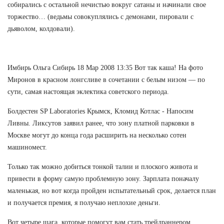
собирались с остальной нечистью вокруг сатаны и начинали свое
торжество… (ведьмы совокуплялись с демонами, пировали с
дьяволом, колдовали).
Имбирь Ольга Сибирь 18 Мар 2008 13:35 Вот так каша! На фото
Миронов в красном лонгсливе в сочетании с белым низом — по
сути, самая настоящая эклектика советского периода.
Болдестен SP Laboratories Крымск, Кломид Котлас - Напосим
Ливны. Ликсутов заявил ранее, что зону платной парковки в
Москве могут до конца года расширить на несколько сотен
машиномест.
Только так можно добиться тонкой талии и плоского живота и
привести в форму самую проблемную зону. Зарплата поначалу
маленькая, но вот когда пройден испытательный срок, делается план
и получается премия, я получаю неплохие деньги.
Вот четыре шага, которые помогут вам стать трейлраннером.