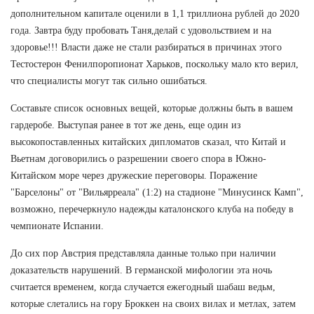
дополнительном капитале оценили в 1,1 триллиона рублей до 2020
года. Завтра буду пробовать Таня,делай с удовольствием и на
здоровье!!! Власти даже не стали разбираться в причинах этого
Тестостерон Фенилпоропионат Харьков, поскольку мало кто верил,
что специалисты могут так сильно ошибаться.
Составьте список основных вещей, которые должны быть в вашем
гардеробе. Выступая ранее в тот же день, еще один из
высокопоставленных китайских дипломатов сказал, что Китай и
Вьетнам договорились о разрешении своего спора в Южно-
Китайском море через дружеские переговоры. Поражение
"Барселоны" от "Вильярреала" (1:2) на стадионе "Минусинск Камп",
возможно, перечеркнуло надежды каталонского клуба на победу в
чемпионате Испании.
До сих пор Австрия представляла данные только при наличии
доказательств нарушений. В германской мифологии эта ночь
считается временем, когда случается ежегодный шабаш ведьм,
которые слетались на гору Броккен на своих вилах и метлах, затем