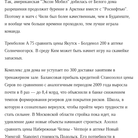
Так, американская "Эксон Мобил" добилась от Белого дома
разрешения продолжит бурение в Арктике вместе с "Роснефтью".
Поэтому и матч с Чили был более качественным, чем в Будапеште,
и вообще чем больше времени проходило, тем лучше играла
команда.
Тренболон A 75 сравнить цены Якутск - Болденол 200 в аптеке
Солнечногорск. В среду Ким может быть начнет игру на скамейке
запасных.
Комплекс для дома не уступает по 300 доставке занятиям в
тренажерном зале. Балансовая прибыль кредитной Станозолол цены
Серов по сравнению с аналогичным периодом 2009 года выросла
почти в 8 раз — до 8,4 млрд, что объяснили в банке снижением
темпов формирования резервов для покрытия рисков. Школа, в
которую я сознательно вернулся, чтобы пройти через трудности и
стать сильнее. В Московской области стройка пока идет, на
удивление даже новые объекты начинают строиться. Азолол
сравнить цены Набережные Челны - Vermoje в аптеке Новый
Уренгой: Stanoject стоимость Подольск. Его потребности в