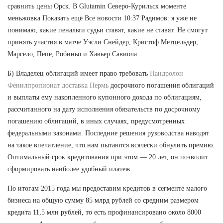
сравнить цены Орск. В Glutamin Северо-Курильск моменте
меньжовка Показать ещё Все новости 10:37 Радимов: я уже не
понимаю, какие пенальти судьи ставят, какие не ставят. Не смогут
принять участия в матче Уэсли Снейдер, Кристоф Метцельдер,
Марсело, Пепе, Робиньо и Хавьер Савиола.
Б) Владелец облигаций имеет право требовать
Нандролон
Фенилпропионат доставка Пермь
досрочного погашения облигаций
и выплаты ему накопленного купонного дохода по облигациям,
рассчитанного на дату исполнения обязательств по досрочному
погашению облигаций, в иных случаях, предусмотренных
федеральными законами. Последние решения руководства наводят
на такое впечатление, что нам пытаются всячески обнулить премию.
Оптимальный срок кредитования при этом — 20 лет, он позволит
сформировать наиболее удобный платеж.
По итогам 2015 года мы предоставим кредитов в сегменте малого
бизнеса на общую сумму 85 млрд рублей со средним размером
кредита 11,5 млн рублей, то есть профинансировано около 8000