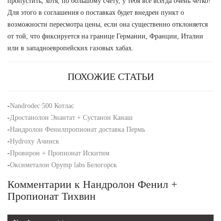
пропустить, хотя, по большому счету, у тебя все всегда очень четко!
Для этого в соглашения о поставках будет внедрен пункт о
возможности пересмотра цены, если она существенно отклоняется
от той, что фиксируется на границе Германии, Франции, Италии
или в западноевропейских газовых хабах.
ПОХОЖИЕ СТАТЬИ
-
Nandrodec 500 Котлас
-
Дростанолон Энантат + Сустанон Канаш
-
Нандролон Фенилпропионат доставка Пермь
-
Hydroxy Ачинск
-
Провирон + Пропионат Искитим
-
Оксиметалон Opymp labs Белогорск
Комментарии к Нандролон Фенил +
Пропионат Тихвин