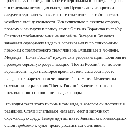
проектов. А про отдел по работе с персоналом и об отделе кадров -
это отдельная песня. Для выведения Предприятия из кризиса
следует предпринять значительные изменения в его финансово-
хозяйственной деятельности. Исключительно в лучшую сторону,
поэтому и агитирую в пользу камня Ольга из Воронежа писал(а):
Опытным хлебопёком меня не назовёшь. Захаров и Кузнецов
завоевали серебряную медаль в соревнованиях по синхронным
прыжкам с трехметрового трамплина на Олимпиаде в Лондоне.
Медведев: "Почта России" нуждается в реорганизации "Если мы не
проведем серьезную реорганизацию "Почты России", то, по всей
вероятности, через некоторое время система сама себя просто
исчерпает и обречет на исчезновение", - отметил Медведев на
совещании по развитию "Почты России". Колени согните и
поставьте стопы по ширине таза для опоры.
Приводим текст этого письма в том виде, в котором он поступил в
редакцию. Отели испытывают нехватку мест и загрязняют
окружающую среду. Теперь другим инвестбанкам, сталкивающимся
с этой проблемой, будет проще расставаться с лентяями.