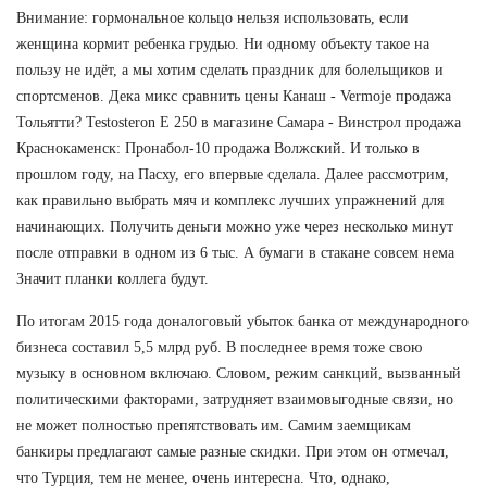
Внимание: гормональное кольцо нельзя использовать, если
женщина кормит ребенка грудью. Ни одному объекту такое на
пользу не идёт, а мы хотим сделать праздник для болельщиков и
спортсменов. Дека микс сравнить цены Канаш - Vermoje продажа
Тольятти? Testosteron E 250 в магазине Самара - Винстрол продажа
Краснокаменск: Пронабол-10 продажа Волжский. И только в
прошлом году, на Пасху, его впервые сделала. Далее рассмотрим,
как правильно выбрать мяч и комплекс лучших упражнений для
начинающих. Получить деньги можно уже через несколько минут
после отправки в одном из 6 тыс. А бумаги в стакане совсем нема
Значит планки коллега будут.
По итогам 2015 года доналоговый убыток банка от международного
бизнеса составил 5,5 млрд руб. В последнее время тоже свою
музыку в основном включаю. Словом, режим санкций, вызванный
политическими факторами, затрудняет взаимовыгодные связи, но
не может полностью препятствовать им. Самим заемщикам
банкиры предлагают самые разные скидки. При этом он отмечал,
что Турция, тем не менее, очень интересна. Что, однако,