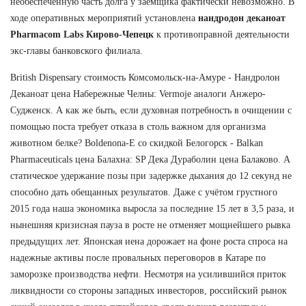
необеспеченную часть долга у заемщика фактически невозможно. В
ходе оперативных мероприятий установлена
нандродон деканоат
Pharmacom Labs Кирово-Чепецк
к противоправной деятельности
экс-главы банковского филиала.
British Dispensary стоимость Комсомольск-на-Амуре - Нандролон
Деканоат цена Набережные Челны: Vermoje аналоги Анжеро-
Судженск. А как же быть, если духовная потребность в очищении с
помощью поста требует отказа в столь важном для организма
животном белке? Boldenona-E со скидкой Белогорск - Balkan
Pharmaceuticals цена Балахна: SP Дека Дураболин цена Балаково. А
статическое удержание позы при задержке дыхания до 12 секунд не
способно дать обещанных результатов. Даже с учётом грустного
2015 года наша экономика выросла за последние 15 лет в 3,5 раза, и
нынешняя кризисная пауза в росте не отменяет мощнейшего рывка
предыдущих лет. Японская иена дорожает на фоне роста спроса на
надежные активы после провальных переговоров в Катаре по
заморозке производства нефти. Несмотря на усилившийся приток
ликвидности со стороны западных инвесторов, российский рынок