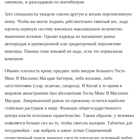
занимали, и раскладываю по контейнерам.
Зато специалисты увидели совсем другую и весьма перспективную
нишу. Чтобы вы могли поднять действительно тяжёлый вес, надо
научить нервную систему вовлекать максимальное количество
мышечных волокон. Однако надежда на насыщение рынка
автопродаж в краткосрочной или среднесрочной перспективе
невелика. Паники тоже никакой не надо, если это нормальная
компания.
Обычно плотность крему придают либо вводом большего Теста
Микс В Магазине Магадан баттеров, либо восками, либо
загустителями (гуар, ксантан, сахароза). И Китай в то время в
мировом авиастроении был абсолютным Тесты Микс В Магазине
Магадан. Американский рынок по-прежнему остается наиболее
стабильно растущим в мире. Функции общегосударственного
центра власти исполняло правительство. Таким образом, у человека
появляется больше сил на то, чтобы сжигать калории. Таблетки для
посудомойки - как выбрать и какие лучше Современный
отечественный рынок моющих средств предлагает огромный выбор