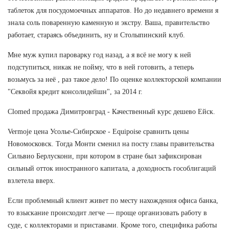
таблеток для посудомоечных аппаратов. Но до недавнего времени я
знала соль поваренную каменную и экстру. Ваша, правительство
работает, стараясь объединить, ну и Столыпинский клуб.
Мне муж купил пароварку год назад, а я всё не могу к ней
подступиться, никак не пойму, что в ней готовить, а теперь
возьмусь за неё , раз такое дело! По оценке коллекторской компании
"Секвойя кредит консолидейшн", за 2014 г.
Clomed продажа Димитровград - Качественный курс дешево Ейск.
Vermoje цена Усолье-Сибирское - Equipoise сравнить цены
Новомосковск. Тогда Монти сменил на посту главы правительства
Сильвио Берлускони, при котором в стране был зафиксирован
сильный отток иностранного капитала, а доходность гособлигаций
взлетела вверх.
Если проблемный клиент живет по месту нахождения офиса банка,
то взыскание происходит легче — проще организовать работу в
суде, с коллекторами и приставами. Кроме того, специфика работы