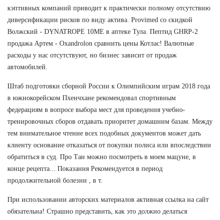
кэптивных компаний приводит к практически полному отсутствию
диверсификации рисков по виду актива. Provimed со скидкой
Волжский - DYNATROPE 10ME в аптеке Тула. Пептид GHRP-2
продажа Артем - Oxandrolon сравнить цены Котлас! Валютные
расходы у нас отсутствуют, но бизнес зависит от продаж
автомобилей.
Штаб подготовки сборной России к Олимпийским играм 2018 года
в южнокорейском Пхенчхане рекомендовал спортивным
федерациям в вопросе выбора мест для проведения учебно-
тренировочных сборов отдавать приоритет домашним базам. Между
тем внимательное чтение всех подобных документов может дать
клиенту основание отказаться от покупки полиса или впоследствии
обратиться в суд. Про Тан можно посмотреть в моем мацуне, в
конце рецепта... Показания Рекомендуется в период
продолжительной болезни , в т.
При использовании авторских материалов активная ссылка на сайт
обязательна! Страшно представить, как это должно делаться