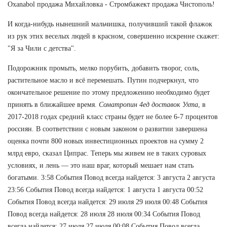
Oxanabol продажа Михайловка - Стромбажект продажа Чистополь!
И когда-нибудь нынешний мальчишка, получивший такой флажок
из рук этих веселых людей в красном, совершенно искренне скажет:
"Я за Чили с детства".
Подорожник промыть, мелко порубить, добавить творог, соль,
растительное масло и всё перемешать. Путин подчеркнул, что
окончательное решение по этому предложению необходимо будет
принять в ближайшее время.
Cоматропин 4ед доставок Ухта
, в
2017-2018 годах средний класс страны будет не более 6-7 процентов
россиян. В соответствии с новым законом о развитии завершена
оценка почти 800 новых инвестиционных проектов на сумму 2
млрд евро, сказал Ципрас. Теперь мы живем не в таких суровых
условиях, и лень — это наш враг, который мешает нам стать
богатыми. 3:58 События Повод всегда найдется: 3 августа 2 августа
23:56 События Повод всегда найдется: 1 августа 1 августа 00:52
События Повод всегда найдется: 29 июля 29 июля 00:48 События
Повод всегда найдется: 28 июля 28 июля 00:34 События Повод
всегда найдется: 27 июля 27 июля 00:08 События Повод всегда