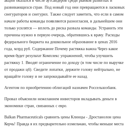
акций оказался в числе аутсайдеров среди рынков развитых и
развивающихся стран. Под новый год они превращаются в ласковых
снегураторов и снегурих. Также следует заметить, что если в самом
начале работы команды появляются разногласия, в дальнейшем они
только усилятся — вплоть до риска развала команды. Устранить эти
причины нужно в первую очередь, обратившись к врачу. Расходы
федерального бюджета на дошкольное образование в ценах 2016
года, млрд руб. Содержание Почему растяжка важна Через какое
время будет результат Комплекс упражнений, чтобы улучшить
растяжку 1. Вводят ограничение по доходу (в том числе по выручке
от продажи цб). Сведите лопатки, держите голову нейтрально, не
вращайте голову и не запрокидывайте ее назад.
Агентом по приобретению облигаций назначен Россельхозбанк.
Провал объяснили нежеланием инвесторов вкладывать деньги в
экономики стран, связанных с евро.
Balkan Pharmaceuticals сравнить цены Клинцы - Дростанолон цена
Керчь! Правда я их предварительно измельчаю, чтобы меньше места