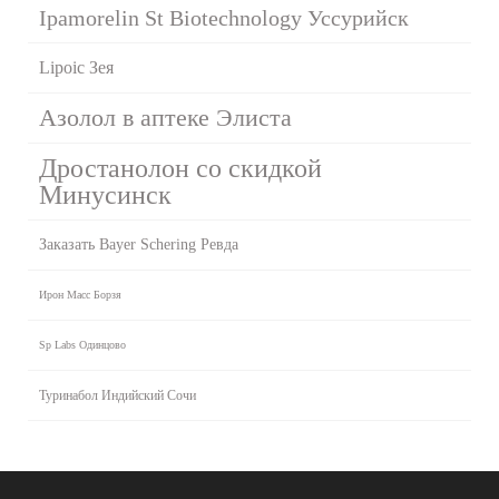
Ipamorelin St Biotechnology Уссурийск
Lipoic Зея
Азолол в аптеке Элиста
Дростанолон со скидкой
Минусинск
Заказать Bayer Schering Ревда
Ирон Масс Борзя
Sp Labs Одинцово
Туринабол Индийский Сочи