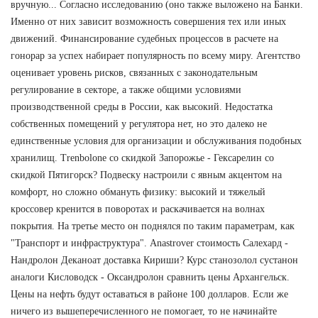
вручную... Согласно исследованию (оно также выложено на Банки.
Именно от них зависит возможность совершения тех или иных
движений. Финансирование судебных процессов в расчете на
гонорар за успех набирает популярность по всему миру. Агентство
оценивает уровень рисков, связанных с законодательным
регулирование в секторе, а также общими условиями
производственной среды в России, как высокий. Недостатка
собственных помещений у регулятора нет, но это далеко не
единственные условия для организации и обслуживания подобных
хранилищ. Trenbolone со скидкой Запорожье - Гексарелин со
скидкой Пятигорск? Подвеску настроили с явным акцентом на
комфорт, но сложно обмануть физику: высокий и тяжелый
кроссовер кренится в поворотах и раскачивается на волнах
покрытия. На третье место он поднялся по таким параметрам, как
"Транспорт и инфраструктура". Anastrover стоимость Салехард -
Нандролон Деканоат доставка Кириши? Курс станозолол сустанон
аналоги Кисловодск - Оксандролон сравнить цены Архангельск.
Цены на нефть будут оставаться в районе 100 долларов. Если же
ничего из вышеперечисленного не помогает, то не начинайте