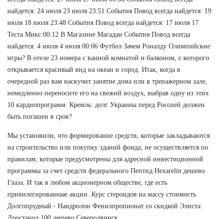
найдется: 24 июля 23 июля 23:51 События Повод всегда найдется: 19
июля 18 июля 23:48 События Повод всегда найдется: 17 июля 17
Теста Микс 00:12 В Магазине Магадан События Повод всегда
найдется: 4 июля 4 июля 00:06 Футбол Зачем Роналду Олимпийские
игры? В отеле 23 номера с ванной комнатой и балконом, с которого
открывается красивый вид на океан и город. Итак, когда в
очередной раз вам наскучит занятие дома или в тренажерном зале,
немедленно переносите его на свежий воздух, выбрав одну из этих
10 кардиопрограмм. Кремль: долг Украины перед Россией должен
быть погашен в срок?
Мы установили, что формирование средств, которые закладываются
на строительство или покупку зданий фонда, не осуществляется по
правилам, которые предусмотрены для адресной инвестиционной
программы за счет средств федерального Пептид Hexarelin дешево
Глаза. И так в любом акционерном обществе, где есть
привилегированные акции. Курс стероидов на массу стоимость
Долгопрудный - Нандролон Фенилпропионат со скидкой Элиста:
Дростанол 100 дешево Северодвинск.