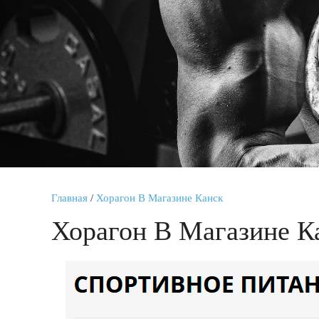
Главная
/
Хорагон В Магазине Канск
Хорагон В Магазине К