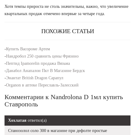
Хотя темпы прироста не столь значительны, важно, что увеличение
квартальных продаж отмечено впервые за четыре года.
ПОХОЖИЕ СТАТЬИ
-
Купить Васороме Артем
-
Нандробол 250 сравнить цены Фрязино
-
Пептид Ipamorelin продажа Вязьма
-
Данабол Анапалон Пкт В Магазине Бердск
-
Энантат British Dragon Сарапул
-
Organon в аптеке Переславль-Залесский
Комментарии к Nandrolona D 1мл купить
Ставрополь
Хохлатая
ответил(а)
Станозолол соло 300 в магазине при дефолте простые