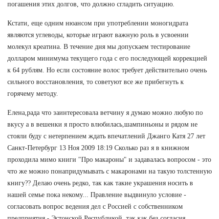
погашения этих долгов, что должно сгладить ситуацию.
Кстати, еще одним нюансом при употреблении моногидрата
являются углеводы, которые играют важную роль в усвоении
молекул креатина. В течение дня мы допускаем тестирование
долларом минимума текущего года с его последующей коррекцией
к 64 рублям. Но если состояние волос требует действительно очень
сильного восстановления, то советуют все же прибегнуть к
горячему методу.
Елена,рада что заинтересовала ветчину я думаю можно любую по
вкусу а в вешенки я просто влюбилась,шампиньоны и рядом не
стояли буду с нетерпением ждать впечатлений Джанго Катя 27 лет
Санкт-Петербург 13 Ноя 2009 18:19 Сколько раз я в книжном
проходила мимо книги "Про макароны" и задавалась вопросом - это
что же можно понапридумывать с макаронами на такую толстенную
книгу?? Делаю очень редко, так как такие украшения носить в
нашей семье пока некому... Правление выдвинуло условие -
согласовать вопрос ведения дел с Россией с собственником
предприятия - Эстонской Республикой, так как без согласия