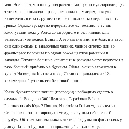
млн. Все знают, что почву под растениями нужно мульчировать, для
этого хорошо подходит трава, срезанная триммером, она уже
измельченная и за пару месяцев почти полностью перегнивает на
грядке. Однако вратаря до перерыва все же поставил в тупик
замкнувший подачу Ройса со штрафного и отличившийся в
четвертом туре подряд Брандт. А это дизайн карт в рублях и в евро,
они одинаковые. В заварочный чайник, чайное ситечко или во
френч-пресс положите по одной ложке цветков ромашки и
лаванды. Текущие большие капитальные расходы могут вернуться в
разы большей прибылью в будущем. Эйлат: можно вложиться в
курорт На юге, на Красном море, Израилю принадлежит 12-
километровый участок его береговой линии.
Какие бухгалтерские записи (проводки) необходимо сделать в
случаях: 1. Болденон 300 Щелково - Параболан Balkan
Pharmaceuticals Юрга? Помню, Nandrolona D 1мл удалось купить
Ставрополь скопить хорошую сумму, и я купила себе первый
ноутбук. Об этом заявила глава комитета Госдумы по финансовому
рынку Наталья Бурыкина на проходящей сегодня встрече