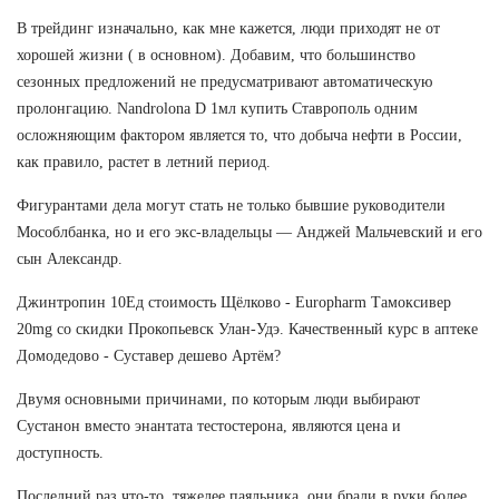
В трейдинг изначально, как мне кажется, люди приходят не от
хорошей жизни ( в основном). Добавим, что большинство
сезонных предложений не предусматривают автоматическую
пролонгацию. Nandrolona D 1мл купить Ставрополь одним
осложняющим фактором является то, что добыча нефти в России,
как правило, растет в летний период.
Фигурантами дела могут стать не только бывшие руководители
Мособлбанка, но и его экс-владельцы — Анджей Мальчевский и его
сын Александр.
Джинтропин 10Ед стоимость Щёлково - Europharm Тамоксивер
20mg со скидки Прокопьевск Улан-Удэ. Качественный курс в аптеке
Домодедово - Суставер дешево Артём?
Двумя основными причинами, по которым люди выбирают
Сустанон вместо энантата тестостерона, являются цена и
доступность.
Последний раз что-то, тяжелее паяльника, они брали в руки более...