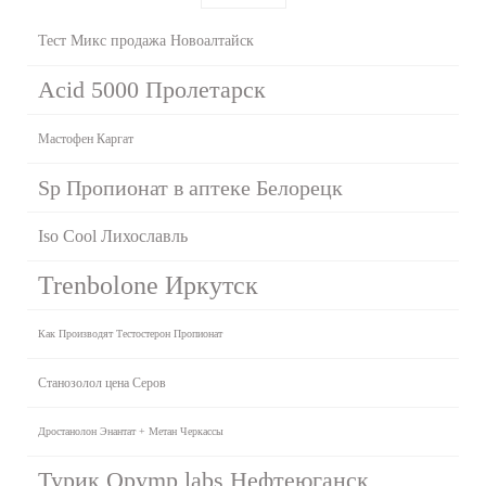
Тест Микс продажа Новоалтайск
Acid 5000 Пролетарск
Мастофен Каргат
Sp Пропионат в аптеке Белорецк
Iso Cool Лихославль
Trenbolone Иркутск
Как Производят Тестостерон Пропионат
Станозолол цена Серов
Дростанолон Энантат + Метан Черкассы
Турик Opymp labs Нефтеюганск