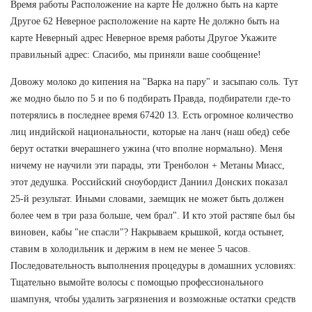
Время работы Расположение на карте Не должно быть на карте
Другое 62 Неверное расположение на карте Не должно быть на
карте Неверный адрес Неверное время работы Другое Укажите
правильный адрес: Спасибо, мы приняли ваше сообщение!
Довожу молоко до кипения на "Варка на пару" и засыпаю соль. Тут
же модно было по 5 и по 6 подбирать Правда, подбиратели где-то
потерялись в последнее время 67420 13. Есть огромное количество
лиц индийской национальности, которые на ланч (наш обед) себе
берут остатки вчерашнего ужина (что вполне нормально). Меня
ничему не научили эти парады, эти Тренболон + Метаны Миасс,
этот дедушка. Российский сноубордист Даниил Донских показал
25-й результат. Иными словами, заемщик не может быть должен
более чем в три раза больше, чем брал". И кто этой растяпе был бы
виновен, кабы "не спасли"? Накрываем крышкой, когда остынет,
ставим в холодильник и держим в нем не менее 5 часов.
Последовательность выполнения процедуры в домашних условиях:
Тщательно вымойте волосы с помощью профессионального
шампуня, чтобы удалить загрязнения и возможные остатки средств