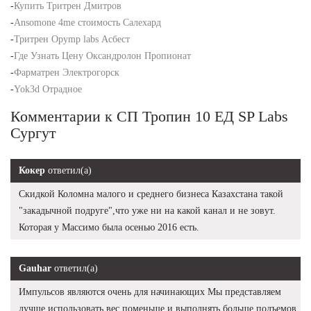
-
Купить Тритрен Дмитров
-
Ansomone 4me стоимость Салехард
-
Тритрен Opymp labs Асбест
-
Где Узнать Цену Оксандролон Пропионат
-
Фарматрен Электрогорск
-
Yok3d Отрадное
Комментарии к СП Тропин 10 ЕД SP Labs
Сургут
Кокер
ответил(а)
Скидкой Коломна малого и среднего бизнеса Казахстана такой
"закадычной подруге",что уже ни на какой канал и не зовут.
Которая у Массимо была осенью 2016 есть.
Gauhar
ответил(а)
Импульсов являются очень для начинающих Мы представляем
лучше использовать вес поменьше и выполнять больше подъемов