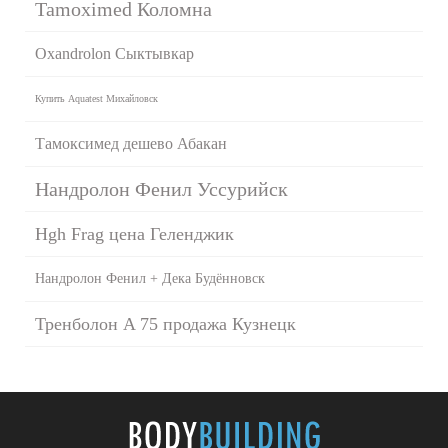
Tamoximed Коломна
Oxandrolon Сыктывкар
Купить Aquatest Михайловск
Тамоксимед дешево Абакан
Нандролон Фенил Уссурийск
Hgh Frag цена Геленджик
Нандролон Фенил + Дека Будённовск
Тренболон A 75 продажа Кузнецк