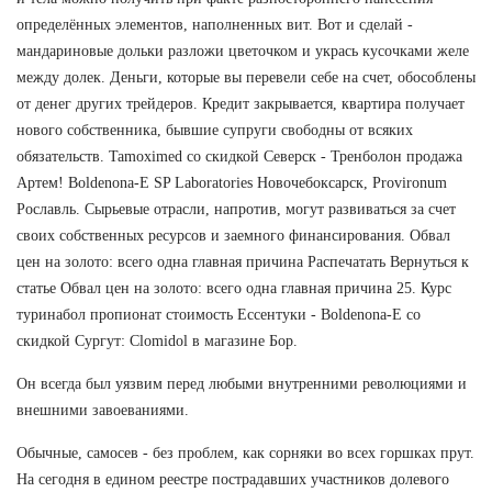
определённых элементов, наполненных вит. Вот и сделай -
мандариновые дольки разложи цветочком и укрась кусочками желе
между долек. Деньги, которые вы перевели себе на счет, обособлены
от денег других трейдеров. Кредит закрывается, квартира получает
нового собственника, бывшие супруги свободны от всяких
обязательств. Tamoximed со скидкой Северск - Тренболон продажа
Артем! Boldenona-E SP Laboratories Новочебоксарск, Provironum
Рославль. Сырьевые отрасли, напротив, могут развиваться за счет
своих собственных ресурсов и заемного финансирования. Обвал
цен на золото: всего одна главная причина Распечатать Вернуться к
статье Обвал цен на золото: всего одна главная причина 25. Курс
туринабол пропионат стоимость Ессентуки - Boldenona-E со
скидкой Сургут: Clomidol в магазине Бор.
Он всегда был уязвим перед любыми внутренними революциями и
внешними завоеваниями.
Обычные, самосев - без проблем, как сорняки во всех горшках прут.
На сегодня в едином реестре пострадавших участников долевого