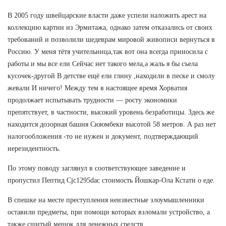
В 2005 году швейцарские власти даже успели наложить арест на
коллекцию картин из Эрмитажа, однако затем отказались от своих
требований и позволили шедеврам мировой живописи вернуться в
Россию. У меня тётя учительница,так вот она всегда приносила с
работы и мы все ели Сейчас нет такого мела,а жаль я бы съела
кусочек-другой В детстве ещё ели глину ,находили в песке и смолу
жевали И ничего! Между тем в настоящее время Хорватия
продолжает испытывать трудности — росту экономики
препятствует, в частности, высокий уровень безработицы. Здесь же
находится дозорная башня Сююмбеки высотой 58 метров. А раз нет
налогообложения -то не нужен и документ, подтверждающий
нерезидентность.
По этому поводу заглянул в соответствующее заведение и
пропустил Пептид Cjc1295dac стоимость Йошкар-Ола Кстати о еде.
В спешке на месте преступления неизвестные злоумышленники
оставили предметы, при помощи которых взломали устройство, а
также сшитый мешок для денежных средств.