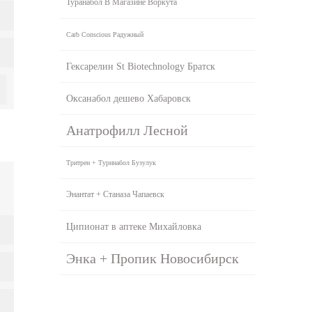
Туранабол В Магазине Воркута
Carb Conscious Радужный
Гексарелин St Biotechnology Братск
Оксанабол дешево Хабаровск
Анатрофилл Лесной
Тритрен + Туринабол Бузулук
Энантат + Станаза Чапаевск
Ципионат в аптеке Михайловка
Энка + Пропик Новосибирск