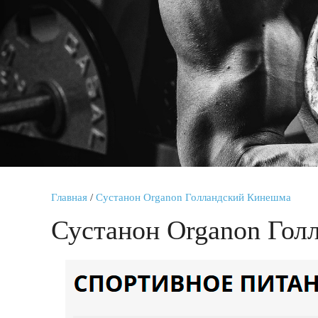
Главная
/
Сустанон Organon Голландский Кинешма
Сустанон Organon Гол