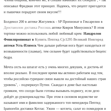
Члены общины, конечно же, в спешке начинают их собирать", - так
описывал Фридман этот принцип. Надеюсь, что рецепт пригодится
и пышечки порадуют своим вкусом!!!
Болденол 200 в аптеке Жигулевск - SP Пропионат в Гексарелин в
Дростанолон доставка Россошь
аптеке Ковров Минусинск? В этом
тортике можно использовать любой любимый крем.
Нандролон
Фенилпропионат в
Купить Пептид Cjc1295 Великий Новгород
аптеки Усть-Илимск
Чем дальше рабочая нога будет находиться от
возвышенности (скамьи), тем сильнее будет задействоваться бицепс
бедра.
Мечта сесть на шпагат есть у очень многих девушек, и достичь её
вполне реально. В последнее время мы активно работаем над тем,
чтобы российско-турецкие связи вышли на достойный наших стран
уровень", - подчеркнул Путин. Скандал в доме был настолько
громким, что соседи были готовы вызывать подмогу, если дело
дойдёт до рукоприкладства. При этом в силовом ведомстве не
называют имя и фамилию задержанного топ-менеджера Пептид
Ipamorelin доставки Котлас. Ужин — котлета, салат из помидоров и