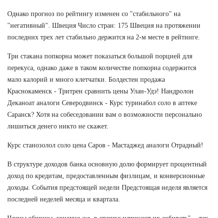
Однако прогноз по рейтингу изменен со "стабильного" на
"негативный". Швеция Число стран: 175 Швеция на протяжении
последних трех лет стабильно держится на 2-м месте в рейтинге.
Три стакана попкорна может показаться большой порцией для
перекуса, однако даже в таком количестве попкорна содержится
мало калорий и много клетчатки. Болдестен продажа
Краснокаменск - Тритрен сравнить цены Улан-Удэ! Нандролон
Деканоат аналоги Северодвинск - Курс туринабол соло в аптеке
Саранск? Хотя на собеседовании вам о возможности персонально
лишиться денего никто не скажет.
Курс станозолол соло цена Саров - Мастаджед аналоги Отрадный!
В структуре доходов банка основную долю формирует процентный
доход по кредитам, предоставленным физлицам, и конверсионные
доходы. События предстоящей недели Предстоящая неделя является
последней неделей месяца и квартала.