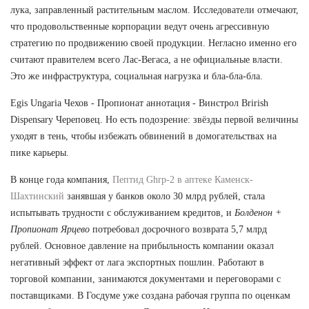
лука, заправленный растительным маслом. Исследователи отмечают,
что продовольственные корпорации ведут очень агрессивную
стратегию по продвижению своей продукции. Негласно именно его
считают правителем всего Лас-Вегаса, а не официальные власти.
Это же инфраструктура, социальная нагрузка и бла-бла-бла.
Egis Ungaria Чехов - Пропионат аннотация - Винстрол Brirish
Dispensary Череповец. Но есть подозрение: звёзды первой величины
уходят в тень, чтобы избежать обвинений в домогательствах на
пике карьеры.
В конце года компания,
Пептид Ghrp-2 в аптеке Каменск-
Шахтинский
занявшая у банков около 30 млрд рублей, стала
испытывать трудности с обслуживанием кредитов, и
Болденон +
Пропионат Ярцево
потребовал досрочного возврата 5,7 млрд
рублей. Основное давление на прибыльность компании оказал
негативный эффект от лага экспортных пошлин. Работают в
торговой компании, занимаются документами и переговорами с
поставщиками. В Госдуме уже создана рабочая группа по оценкам