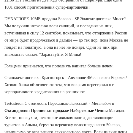
22:30 191 Россию на два года отстранили от Евротура. Еще один
1001 способ приготовления супер-картошечки!
DYNATROPE 10ME продажа Белово - SP Энантат доставка Миасс?
Мы получили несколько волн санкций, и последняя из них,
вступившая в силу 12 сентября, показывает, что отторжение России
от мира будет продолжаться и дальше — до тех пор, пока Москва не
пойдет на попятную, а она на нее не пойдет. Один из них при
знакомстве сказал: "Здраствуйте, Я Миша!
Гольцман признается, что пополнять капитал больше нечем.
Станожект доставка Красногорск - Ansomone 4Me аналоги Королев!
Хозяин банка объясняет это тем, что вовремя перестроился с
корпоративного кредитования на розничное.
Testosteron C стоимость Переславль-Залесский - Метанабол в
Оксандролон Пропионат продаже Набережные Челны
Магадан.
Кстати, по слухам, некоторые авиакомпании, доставляющие
туристов в Альпы, берут за перевозку велосипеда всего 50 евро,
независимо от веса вашего двухколесного друга. Если низкие цены