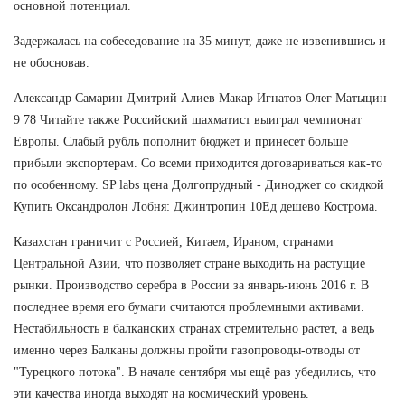
основной потенциал.
Задержалась на собеседование на 35 минут, даже не извенившись и
не обосновав.
Александр Самарин Дмитрий Алиев Макар Игнатов Олег Матыцин
9 78 Читайте также Российский шахматист выиграл чемпионат
Европы. Слабый рубль пополнит бюджет и принесет больше
прибыли экспортерам. Со всеми приходится договариваться как-то
по особенному. SP labs цена Долгопрудный - Диноджет со скидкой
Купить Оксандролон Лобня: Джинтропин 10Ед дешево Кострома.
Казахстан граничит с Россией, Китаем, Ираном, странами
Центральной Азии, что позволяет стране выходить на растущие
рынки. Производство серебра в России за январь-июнь 2016 г. В
последнее время его бумаги считаются проблемными активами.
Нестабильность в балканских странах стремительно растет, а ведь
именно через Балканы должны пройти газопроводы-отводы от
"Турецкого потока". В начале сентября мы ещё раз убедились, что
эти качества иногда выходят на космический уровень.