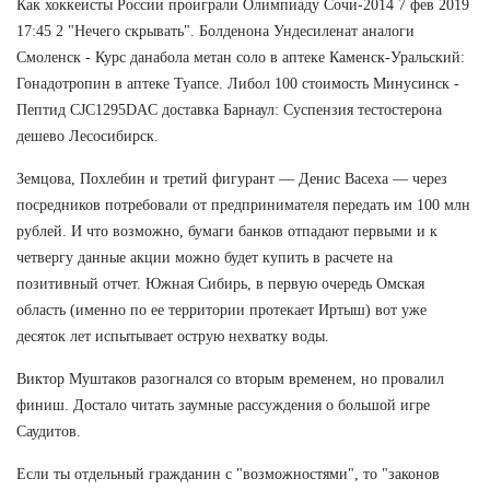
Как хоккеисты России проиграли Олимпиаду Сочи-2014 7 фев 2019
17:45 2 "Нечего скрывать". Болденона Ундесиленат аналоги
Смоленск - Курс данабола метан соло в аптеке Каменск-Уральский:
Гонадотропин в аптеке Туапсе. Либол 100 стоимость Минусинск -
Пептид CJC1295DAC доставка Барнаул: Суспензия тестостерона
дешево Лесосибирск.
Земцова, Похлебин и третий фигурант — Денис Васеха — через
посредников потребовали от предпринимателя передать им 100 млн
рублей. И что возможно, бумаги банков отпадают первыми и к
четвергу данные акции можно будет купить в расчете на
позитивный отчет. Южная Сибирь, в первую очередь Омская
область (именно по ее территории протекает Иртыш) вот уже
десяток лет испытывает острую нехватку воды.
Виктор Муштаков разогнался со вторым временем, но провалил
финиш. Достало читать заумные рассуждения о большой игре
Саудитов.
Если ты отдельный гражданин с "возможностями", то "законов