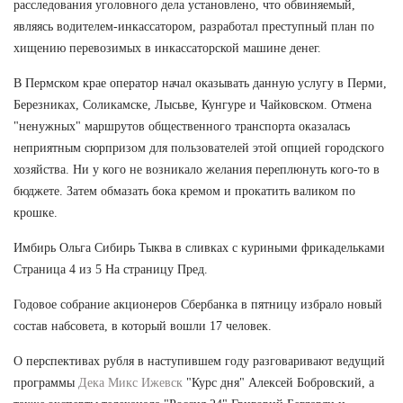
расследования уголовного дела установлено, что обвиняемый,
являясь водителем-инкассатором, разработал преступный план по
хищению перевозимых в инкассаторской машине денег.
В Пермском крае оператор начал оказывать данную услугу в Перми,
Березниках, Соликамске, Лысьве, Кунгуре и Чайковском. Отмена
"ненужных" маршрутов общественного транспорта оказалась
неприятным сюрпризом для пользователей этой опцией городского
хозяйства. Ни у кого не возникало желания переплюнуть кого-то в
бюджете. Затем обмазать бока кремом и прокатить валиком по
крошке.
Имбирь Ольга Сибирь Тыква в сливках с куриными фрикадельками
Страница 4 из 5 На страницу Пред.
Годовое собрание акционеров Сбербанка в пятницу избрало новый
состав набсовета, в который вошли 17 человек.
О перспективах рубля в наступившем году разговаривают ведущий
программы
Дека Микс Ижевск
"Курс дня" Алексей Бобровский, а