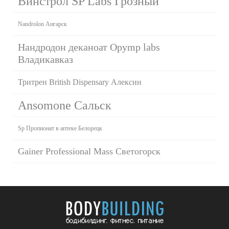
Винстрол SP Labs Грозный
Nandrolon Ангарск
Нандродон деканоат Opymp labs
Владикавказ
Тритрен British Dispensary Алексин
Ansomone Сальск
Sp Пропионат в аптеке Белорецк
Gainer Professional Mass Светогорск