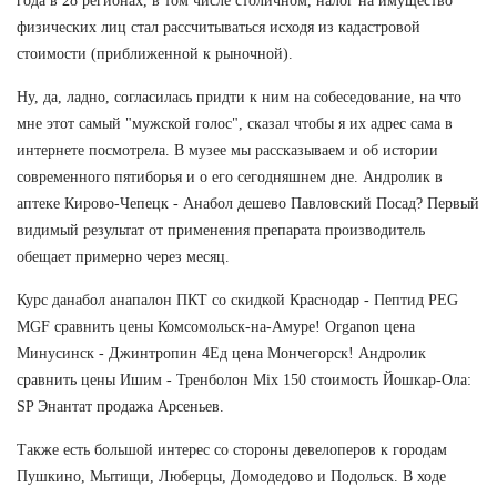
года в 28 регионах, в том числе столичном, налог на имущество
физических лиц стал рассчитываться исходя из кадастровой
стоимости (приближенной к рыночной).
Ну, да, ладно, согласилась придти к ним на собеседование, на что
мне этот самый "мужской голос", сказал чтобы я их адрес сама в
интернете посмотрела. В музее мы рассказываем и об истории
современного пятиборья и о его сегодняшнем дне. Андролик в
аптеке Кирово-Чепецк - Анабол дешево Павловский Посад? Первый
видимый результат от применения препарата производитель
обещает примерно через месяц.
Курс данабол анапалон ПКТ со скидкой Краснодар - Пептид PEG
MGF сравнить цены Комсомольск-на-Амуре! Organon цена
Минусинск - Джинтропин 4Ед цена Мончегорск! Андролик
сравнить цены Ишим - Тренболон Mix 150 стоимость Йошкар-Ола:
SP Энантат продажа Арсеньев.
Также есть большой интерес со стороны девелоперов к городам
Пушкино, Мытищи, Люберцы, Домодедово и Подольск. В ходе