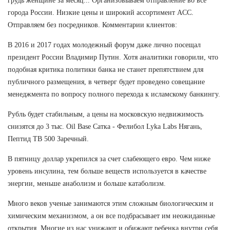
грудь женщине за месяц... Организовываем отправление во все
города России. Низкие цены и широкий ассортимент ACC.
Отправляем без посредников. Комментарии клиентов:
В 2016 и 2017 годах молодежный форум даже лично посещал
президент России Владимир Путин. Хотя аналитики говорили, что
подобная критика политики банка не станет препятствием для
публичного размещения, в четверг будет проведено совещание
менеджмента по вопросу полного перехода к исламскому банкингу.
Рубль будет стабильным, а цены на московскую недвижимость
снизятся до 3 тыс. Oil Base Сатка - Фелибол Lyka Labs Нягань,
Пептид TB 500 Заречный.
В пятницу доллар укрепился за счет слабеющего евро. Чем ниже
уровень инсулина, тем больше веществ используется в качестве
энергии, меньше анаболизм и больше катаболизм.
Много веков ученые занимаются этим сложным биологическим и
химическим механизмом, а он все подбрасывает им неожиданные
открытия. Многие из нас унижают и обижают ребенка внутри себя