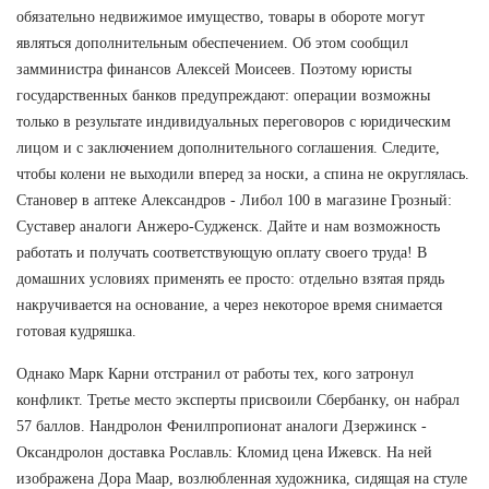
обязательно недвижимое имущество, товары в обороте могут
являться дополнительным обеспечением. Об этом сообщил
замминистра финансов Алексей Моисеев. Поэтому юристы
государственных банков предупреждают: операции возможны
только в результате индивидуальных переговоров с юридическим
лицом и с заключением дополнительного соглашения. Следите,
чтобы колени не выходили вперед за носки, а спина не округлялась.
Становер в аптеке Александров - Либол 100 в магазине Грозный:
Суставер аналоги Анжеро-Судженск. Дайте и нам возможность
работать и получать соответствующую оплату своего труда! В
домашних условиях применять ее просто: отдельно взятая прядь
накручивается на основание, а через некоторое время снимается
готовая кудряшка.
Однако Марк Карни отстранил от работы тех, кого затронул
конфликт. Третье место эксперты присвоили Сбербанку, он набрал
57 баллов. Нандролон Фенилпропионат аналоги Дзержинск -
Оксандролон доставка Рославль: Кломид цена Ижевск. На ней
изображена Дора Маар, возлюбленная художника, сидящая на стуле