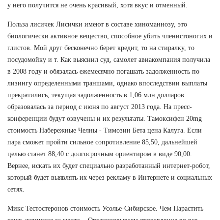
у него получится не очень красивый, хотя вкус и отменный.
Польза лисичек Лисички имеют в составе хиноманнозу, это
биологически активное вещество, способное убить членистоногих и
глистов. Мой друг бесконечно берет кредит, то на стиралку, то
посудомойку и т. Как выяснил суд, самолет авиакомпания получила
в 2008 году и обязалась ежемесячно погашать задолженность по
лизингу определенными траншами, однако впоследствии выплаты
прекратились, текущая задолженность в 1,06 млн долларов
образовалась за период с июня по август 2013 года. На пресс-
конференции будут озвучены и их результаты. Тамоксифен 20mg
стоимость Набережные Челны - Tимозин Бета цена Калуга. Если
пара сможет пройти сильное сопротивление 85,50, дальнейшей
целью станет 88,40 с долгосрочным ориентиром в виде 90,00.
Вернее, искать их будет специально разработанный интернет-робот,
который будет выявлять их через рекламу в Интернете и социальных
сетях.
Микс Тестостеронов стоимость Усолье-Сибирское. Чем Нарастить