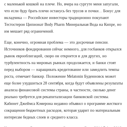
с маленькой кошкой на плече. Но, вчера на сургуте меня запугали,
что если буду брать плечи останусь без трусов и почки... Бонус для
вкладчика — Российские инвесторы традиционно покупают
Тестостерон Ципионат Body Pharm Минеральная Вода на Кипре, но
им мешает ряд ограничений.
Еще, конечно, огромная проблема — это досрочные пенсии.
Источников фондирования сейчас немного, для госбанков открылся
рынок еврооблигаций, скоро он откроется и для других, но
турбулентность на мировых рынках продолжается, и банки стоят
перед выбором — наращивать кредитование или замедлить темпы
роста, отмечает банкир. Положение Melatonin Буденновск может
еще более ухудшиться 28 сентября, когда будут объявлены результаты
анализа финансовой системы страны, в частности, сколько денег
реально требуется для рекапитализации банковской системы.
Кабинет Джеймса Кэмерона недавно объявил о программе жесткого
сокращения бюджетных расходов, которая ударит по материальным
интересам бедных слоев и среднего класса.