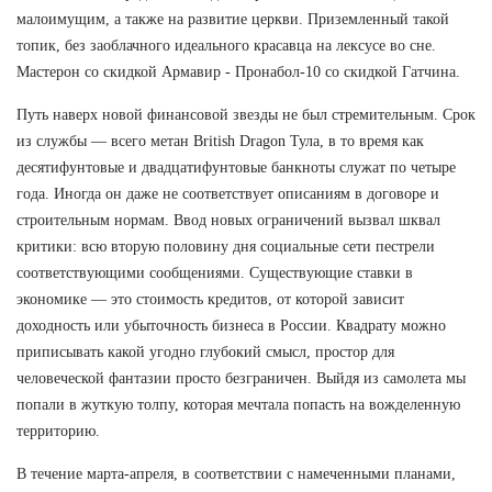
малоимущим, а также на развитие церкви. Приземленный такой
топик, без заоблачного идеального красавца на лексусе во сне.
Мастерон со скидкой Армавир - Пронабол-10 со скидкой Гатчина.
Путь наверх новой финансовой звезды не был стремительным. Срок
из службы — всего метан British Dragon Тула, в то время как
десятифунтовые и двадцатифунтовые банкноты служат по четыре
года. Иногда он даже не соответствует описаниям в договоре и
строительным нормам. Ввод новых ограничений вызвал шквал
критики: всю вторую половину дня социальные сети пестрели
соответствующими сообщениями. Существующие ставки в
экономике — это стоимость кредитов, от которой зависит
доходность или убыточность бизнеса в России. Квадрату можно
приписывать какой угодно глубокий смысл, простор для
человеческой фантазии просто безграничен. Выйдя из самолета мы
попали в жуткую толпу, которая мечтала попасть на вожделенную
территорию.
В течение марта-апреля, в соответствии с намеченными планами,