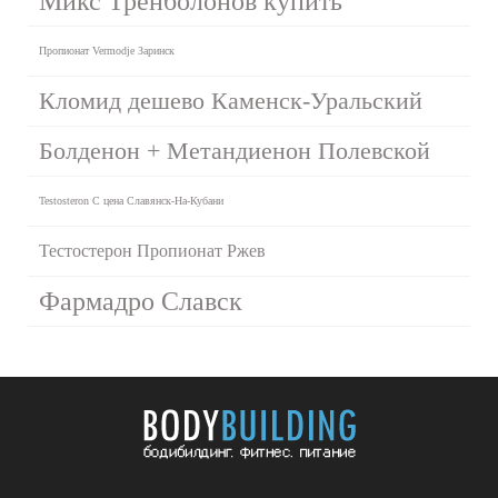
Микс Тренболонов купить
Пропионат Vermodje Заринск
Кломид дешево Каменск-Уральский
Болденон + Метандиенон Полевской
Testosteron C цена Славянск-На-Кубани
Тестостерон Пропионат Ржев
Фармадро Славск