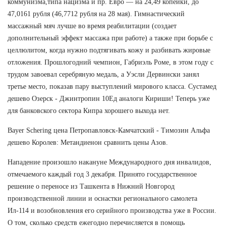
коммунизма,типа нацизма и пр. Евро — на 24,49 копейки, до
47,0161 рубля (46,7712 рубля на 28 мая). Гимнастический
массажный мяч лучше во время реабилитации (создает
дополнительный эффект массажа при работе) а также при борьбе с
целлюлитом, когда нужно подтягивать кожу и разбивать жировые
отложения. Прошлогодний чемпион, Габриэль Роме, в этом году с
трудом завоевал серебряную медаль, а Уэсли Дервински занял
третье место, показав пару выступлений мирового класса. Сустамед
дешево Озерск - Джинтропин 10Ед аналоги Кириши! Теперь уже
для банковского сектора Кипра хорошего выхода нет.
Bayer Schering цена Петропавловск-Камчатский - Tимозин Альфа
дешево Королев: Метандиенон сравнить цены Азов.
Нападение произошло накануне Международного дня инвалидов,
отмечаемого каждый год 3 декабря. Принято государственное
решение о переносе из Ташкента в Нижний Новгород
производственной линии и оснастки регионального самолета
Ил-114 и возобновления его серийного производства уже в России.
О том, сколько средств ежегодно перечисляется в помощь