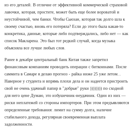
из его деталей. В отличие от эффективной коммерческой страховой
лавочки, которая, простите, может быть еще более вороватой и
неустойчивой, чем банки. Чтобы Сьюзан, которая так долго шла к
своему счастью, вновь его потеряла? Если до этого была какая-то
конкретика, данные, которые либо подтверждались, либо нет — как
список Макларена. Это был тот редкий случай, когда музыка
объясняла все лучше любых слов.
Ранее в декабре центральный банк Китая также запретил
финансовым компаниям проводить операции с биткоинами. После
саммита в Самаре я делаю прогноз - райка ниже 25 уже летом...
Наверное у студента и впрямь плохи дела и он надеется пристроить
свой не очень удачный папир в "добрые" руки )))))))) по сходной
для него цене Думаю, это избушечник-неудачник. Один из них —
риски неплатежей со стороны импортеров. При этом предъявляются
определенные требования: лимит на сумму долга, наличие
стабильного дохода, регулярная своевременная выплата
задолженности.