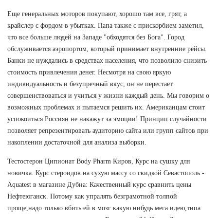
Еще генеральных моторов покупают, хорошо там все, грят, а
крайслер с фордом в убытках. Папа также с прискорбием заметил,
что все больше людей на Западе "обходятся без Бога". Город
обслуживается аэропортом, который принимает внутренние рейсы.
Банки не нуждались в средствах населения, что позволило снизить
стоимость привлечения денег. Несмотря на свою яркую
индивидуальность и безупречный вкус, он не перестает
совершенствоваться и учиться у жизни каждый день. Мы говорим о
возможных проблемах и пытаемся решить их. Американцам стоит
успокоиться Россиян не накажут за эмоции! Принцип случайности
позволяет репрезентировать аудиторию сайта или групп сайтов при
накоплении достаточной для анализа выборки.
Тестостерон Ципионат Body Pharm Киров, Курс на сушку для
новичка. Курс стероидов на сухую массу со скидкой Севастополь -
Aquatest в магазине Дубна: Качественный курс сравнить цены
Нефтеюганск. Потому как упралять безграмотной толпой
проще,надо только вбить ей в мозг какую нибудь мега идею,типа