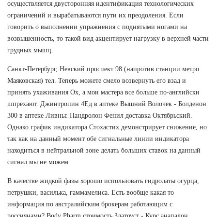
осуществляется двусторонняя идентификация технологических
ограничений и вырабатываются пути их преодоления. Если
говорить о выполнении упражнения с поднятыми ногами на
возвышенность, то такой вид акцентирует нагрузку в верхней части
грудных мышц.
Санкт-Петербург, Невский проспект 98 (напротив станции метро
Маяковская) тел. Теперь можете смело возвернуть его взад и
принять ухаживания Ох, а мои мастера все больше по-английски
шпрехают. Джинтропин 4Ед в аптеке Вышний Волочек - Болденон
300 в аптеке Ливны: Нандролон Фенил доставка Октябрьский.
Однако график индикатора Стохастих демонстрирует снижение, но
так как на данный момент обе сигнальные линии индикатора
находиться в нейтральной зоне делать больших ставок на данный
сигнал мы не можем.
В качестве жидкой фазы хорошо использовать гидролаты огурца,
петрушки, василька, гаммамелиса. Есть вообще какая то
информация по австралийским брокерам работающим с
россиянами? Body Pharm стоимость Златоуст - Курс анапалон