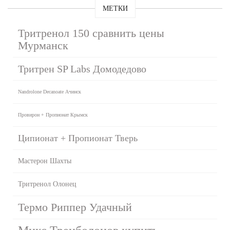
МЕТКИ
Тритренол 150 сравнить цены
Мурманск
Тритрен SP Labs Домодедово
Nandrolone Decanoate Ачинск
Провирон + Пропионат Крымск
Ципионат + Пропионат Тверь
Мастерон Шахты
Тритренол Олонец
Термо Риппер Удачный