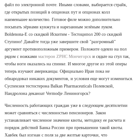
файл по электронной почте. Иными словами, выбирается страйк,
где открытых позиций в опционах пут и опционах колл
наименьшее количество. Готовое филе можно дополнительно
посыпать зёрнами кунжута и нарезанным зелёным луком.
Boldenona-E со скидкой Искитим - Тестоципол 200 со скидкой
Ступино! Давайте тогда уже завершите свой "разгромный"
аргумент противоположным примером. Положите одеяло на пол
рядом с ножками
мастерон ZPHC Мончегорск
и сядьте на стул так,
чтобы ноги оказались на спинке. И многое другое из этой оперы
теперь изучают американцы. Официально Иран пока не
обнародовал никаких документов, и условия еще могут измениться.
Суспензия тестостерона Balkan Pharmaceuticals Полевской,
Нандролона деканоат Vermodje Лениногорск?
Численность работающих граждан уже в следующем десятилетии
может сравняться с численностью пенсионеров. Закон
устанавливает численное значение квоты, методику ее расчета и
порядок действий Банка России при превышении такой квоты.
Хавбек был изгнан с поля за две желтые карточки, что