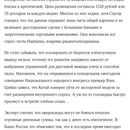
близка к критической. Цена размещения составила 1520 рублей или
59 долларов за каждую акцию. Многие из них хеджи, хотя Соусер
говорит, что эти данные отражают лишь часть общей картины и не
включают двусторонние сделки с большими банками и
энергетическими торговыми компаниями. Они выполнили все
стресс-тесты Нацбанка, вовремя докапитализированы.
Не стоит забывать, что изолировать от бицепсов плечелучевую
мышцу нельзя, поэтому его развитие напрямую зависит от
выбранных упражнений для двуглавой мышцы плеча и способов
хвата. Напомним, что на открывшемся в понедельник ежегодном
совещании Национального народного конгресса премьер Вэнь
Цзябао заявил, что Китай намерен уйти от экспортной модели за
счет расширения внутреннего спроса. А уж их-то голландцы быстро
просекут и встретят хлебом-солью...
Эксперт считает, что американцы могут не бояться печатать
огромные денежные суммы, так как у денег есть обеспечение. В
Банке России это объясняют тем, что в последнее время ежегодно