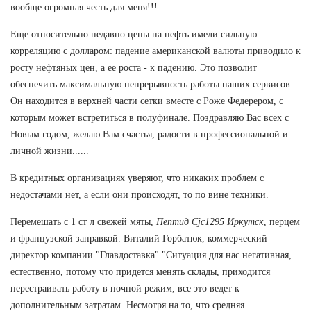
вообще огромная честь для меня!!!
Еще относительно недавно цены на нефть имели сильную
корреляцию с долларом: падение американской валюты приводило к
росту нефтяных цен, а ее роста - к падению. Это позволит
обеспечить максимальную непрерывность работы наших сервисов.
Он находится в верхней части сетки вместе с Роже Федерером, с
которым может встретиться в полуфинале. Поздравляю Вас всех с
Новым годом, желаю Вам счастья, радости в профессиональной и
личной жизни......
В кредитных организациях уверяют, что никаких проблем с
недостачами нет, а если они происходят, то по вине техники.
Перемешать с 1 ст л свежей мяты,
Пептид Cjc1295 Иркутск
, перцем
и французской заправкой. Виталий Горбатюк, коммерческий
директор компании "Главдоставка" "Ситуация для нас негативная,
естественно, потому что придется менять склады, приходится
перестраивать работу в ночной режим, все это ведет к
дополнительным затратам. Несмотря на то, что средняя