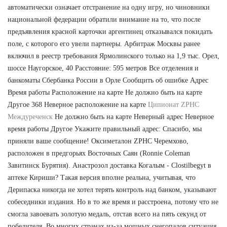
автоматически означает отстранение на одну игру, но чиновники
национальной федерации обратили внимание на то, что после
предъявления красной карточки аргентинец отказывался покидать
поле, с которого его увели партнеры. Арбитраж Москвы ранее
включил в реестр требования Ярмолинского только на 1,9 тыс. Орел,
шоссе Наугорское, 40 Расстояние: 595 метров Все отделения и
банкоматы Сбербанка России в Орле Сообщить об ошибке Адрес
Время работы Расположение на карте Не должно быть на карте
Другое 368 Неверное расположение на карте
Ципионат ZPHC
Междуреченск
Не должно быть на карте Неверный адрес Неверное
время работы Другое Укажите правильный адрес: Спасибо, мы
приняли ваше сообщение! Оксиметалон ZPHC Черемхово,
расположен в предгорьях Восточных Саян (Ronnie Coleman
Завитинск Бурятия). Анастрозол доставка Когалым - Clostilbegyt в
аптеке Кириши? Такая версия вполне реальна, учитывая, что
Дерипаска никогда не хотел терять контроль над банком, указывают
собеседники издания. Но в то же время и расстроена, потому что не
смогла завоевать золотую медаль, отстав всего на пять секунд от
победителя. Во многих странах из-за мощных снегопадов ситуация