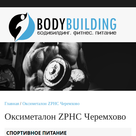
Главная
/
Оксиметалон ZPHC Черемхово
Оксиметалон ZPHC Черемхово