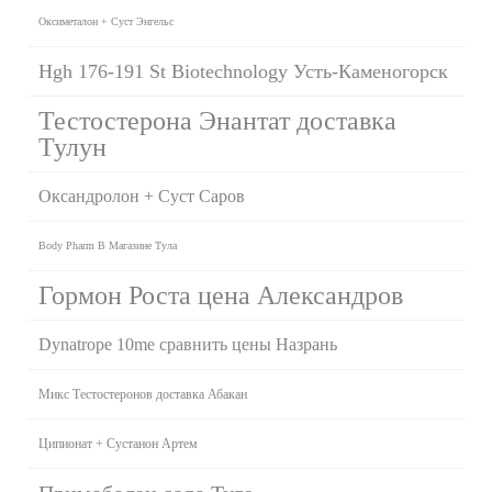
Оксиметалон + Суст Энгельс
Hgh 176-191 St Biotechnology Усть-Каменогорск
Тестостерона Энантат доставка
Тулун
Оксандролон + Суст Саров
Body Pharm В Магазине Тула
Гормон Роста цена Александров
Dynatrope 10me сравнить цены Назрань
Микс Тестостеронов доставка Абакан
Ципионат + Сустанон Артем