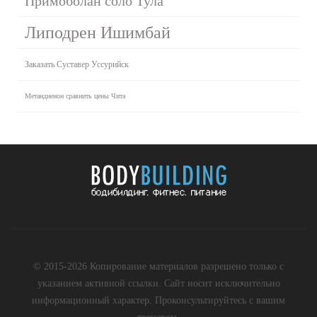
Примоболан соло Тула
Липодрен Ишимбай
Заказать Суставер Уссурийск
Метандиенон сравнить цены Чита
© 2015-2026 Копирование материалов разрешено только с
указанием активной ссылки. Сайт носит исключительно
информационный характер. Проконсультируйтесь с вашим