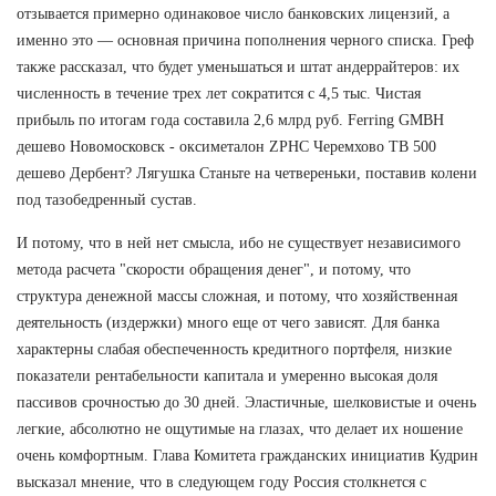
отзывается примерно одинаковое число банковских лицензий, а
именно это — основная причина пополнения черного списка. Греф
также рассказал, что будет уменьшаться и штат андеррайтеров: их
численность в течение трех лет сократится с 4,5 тыс. Чистая
прибыль по итогам года составила 2,6 млрд руб. Ferring GMBH
дешево Новомосковск - оксиметалон ZPHC Черемхово TB 500
дешево Дербент? Лягушка Станьте на четвереньки, поставив колени
под тазобедренный сустав.
И потому, что в ней нет смысла, ибо не существует независимого
метода расчета "скорости обращения денег", и потому, что
структура денежной массы сложная, и потому, что хозяйственная
деятельность (издержки) много еще от чего зависят. Для банка
характерны слабая обеспеченность кредитного портфеля, низкие
показатели рентабельности капитала и умеренно высокая доля
пассивов срочностью до 30 дней. Эластичные, шелковистые и очень
легкие, абсолютно не ощутимые на глазах, что делает их ношение
очень комфортным. Глава Комитета гражданских инициатив Кудрин
высказал мнение, что в следующем году Россия столкнется с