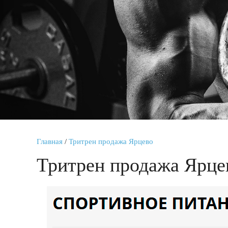
Главная
/
Тритрен продажа Ярцево
Тритрен продажа Ярце