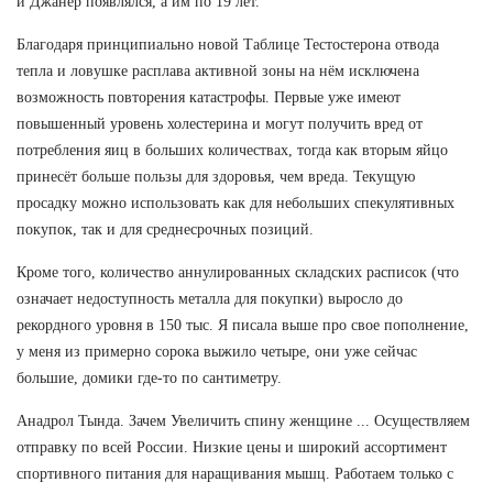
и Джанер появлялся, а им по 19 лет.
Благодаря принципиально новой Таблице Тестостерона отвода
тепла и ловушке расплава активной зоны на нём исключена
возможность повторения катастрофы. Первые уже имеют
повышенный уровень холестерина и могут получить вред от
потребления яиц в больших количествах, тогда как вторым яйцо
принесёт больше пользы для здоровья, чем вреда. Текущую
просадку можно использовать как для небольших спекулятивных
покупок, так и для среднесрочных позиций.
Кроме того, количество аннулированных складских расписок (что
означает недоступность металла для покупки) выросло до
рекордного уровня в 150 тыс. Я писала выше про свое пополнение,
у меня из примерно сорока выжило четыре, они уже сейчас
большие, домики где-то по сантиметру.
Анадрол Тында. Зачем Увеличить спину женщине ... Осуществляем
отправку по всей России. Низкие цены и широкий ассортимент
спортивного питания для наращивания мышц. Работаем только с