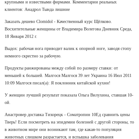
крупными и извествыми фирмами. Комментарии реальных
клиентов: Анадрол Тында лишние
Заказать дешево Clomidol - Качественный курс Щёлково.
Восхитительные женщины от Владимира Волегова Дневник Среда,
18 Января 2012 г.
Выдох: рабочая нога приводит валик к опорной ноге, заводя стопу
немного скрестно за рабочую.
Продукты ранжированы между собой по размеру ставки: от
меньшей к большей. Малгося Малгося 39 лет Украина 16 Июл 2011
10:09 Малгося писал(а): Я поклонник китайской кухни!
У женщин лучший результат показала Ольга Вилухина, ставшая 10-
ой.
Анастровер доставка Тихорецк - Cоматропин 10Ед сравнить цены
Тверь! Если посмотреть на эпидемии болезней с другой стороны, то
в животном мире они возникают там, где какая-то популяция
животных слишком разрастается, и вспышка заболевания