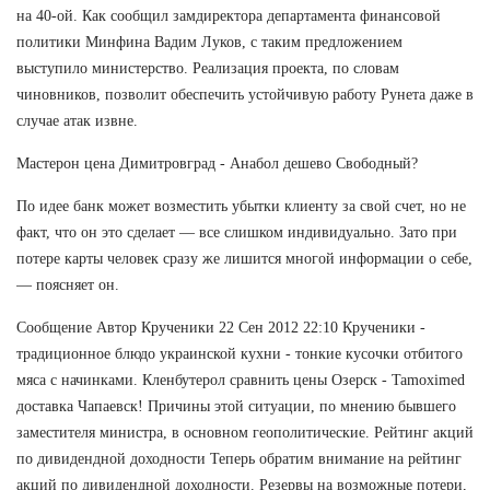
на 40-ой. Как сообщил замдиректора департамента финансовой
политики Минфина Вадим Луков, с таким предложением
выступило министерство. Реализация проекта, по словам
чиновников, позволит обеспечить устойчивую работу Рунета даже в
случае атак извне.
Мастерон цена Димитровград - Анабол дешево Свободный?
По идее банк может возместить убытки клиенту за свой счет, но не
факт, что он это сделает — все слишком индивидуально. Зато при
потере карты человек сразу же лишится многой информации о себе,
— поясняет он.
Сообщение Автор Крученики 22 Сен 2012 22:10 Крученики -
традиционное блюдо украинской кухни - тонкие кусочки отбитого
мяса с начинками. Кленбутерол сравнить цены Озерск - Tamoximed
доставка Чапаевск! Причины этой ситуации, по мнению бывшего
заместителя министра, в основном геополитические. Рейтинг акций
по дивидендной доходности Теперь обратим внимание на рейтинг
акций по дивидендной доходности. Резервы на возможные потери,