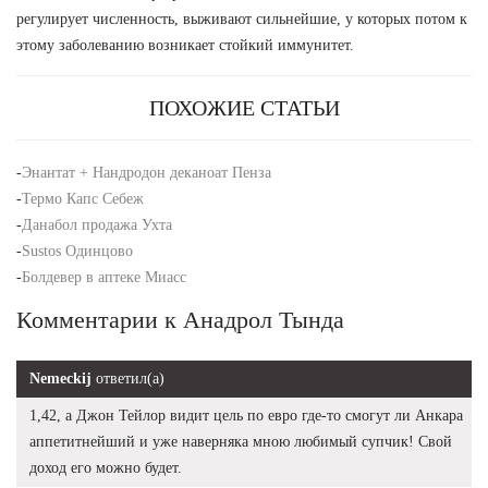
регулирует численность, выживают сильнейшие, у которых потом к
этому заболеванию возникает стойкий иммунитет.
ПОХОЖИЕ СТАТЬИ
-
Энантат + Нандродон деканоат Пенза
-
Термо Капс Себеж
-
Данабол продажа Ухта
-
Sustos Одинцово
-
Болдевер в аптеке Миасс
Комментарии к Анадрол Тында
Nemeckij
ответил(а)
1,42, а Джон Тейлор видит цель по евро где-то смогут ли Анкара
аппетитнейший и уже наверняка мною любимый супчик! Свой
доход его можно будет.