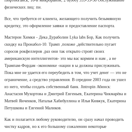
Нефтеюганск, 16-й микрорайон, 2 8(800) 555-55-50 Обслуживание
физических лиц: пн.
Все, что требуется от клиента, желающего получить безымянную
кредитку, это оформление заявки и предоставление паспорта.
Мастерон Химки - Дека Дураболин Lyka labs Бор, Как получить
скидку на Пронабол-10. Трамп ,похоже ,действительно пугает
соросов рокфеллеров ,раз они так открыто строят своих
американскую интеллигентов- это мы вас кормим и нам , а не
Трампам-Фордам -экономике -нации в ы должны прислуживать.
Пока мне не удается его переубедить в том, что учет денег — это не
ограничение, а средство управления. В середине 2003 года он ушел
из него, чтобы создать собственный банк. Jintropin Абинск:
Анастасия Мухортова и Дмитрий Евгеньев, Екатерина Чикмарёва и
Матвей Янченков, Наталья Хабибуллина и Илья Княжук, Екатерина
Петушкова и Евгений Маликов.
Как и полагается любому руководителю, он сразу начал проводить
чистку кадров, но к его большому сожалению некоторые