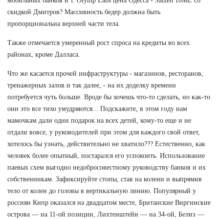
мобильных банков и т. Olymp Labs цена Одесса - Saizen 10ME со
скидкой Дмитров? Массивность бедер должна быть
пропорциональна верхней части тела.
Также отмечается умеренный рост спроса на кредиты во всех
районах, кроме Далласа.
Что же касается прочей инфраструктуры - магазинов, ресторанов,
тренажерных залов и так далее, - на их доделку времени
потребуется чуть больше. Вроде бы хочешь что-то сделать, но как-то
они это все тихо умудряются... Подскажите, в этом году нам
мамочкам дали один подарок на всех детей, кому-то еще и не
отдали вовсе, у руководителей при этом для каждого свой ответ,
хотелось бы узнать, действительно не хватило??? Естественно, как
человек более опытный, постарался его успокоить. Использование
паевых схем выгодно недобросовестному руководству банков и их
собственникам. Зафиксируйте стопы, став на колени и выпрямив
тело от колен до головы в вертикальную линию. Популярный у
россиян Кипр оказался на двадцатом месте, Британские Виргинские
острова — на 11-ой позиции, Лихтенштейн — на 34-ой, Белиз —