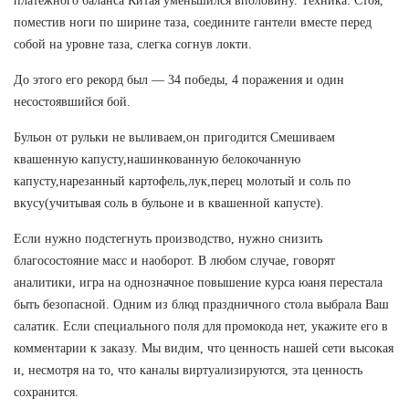
платежного баланса Китая уменьшился вполовину. Техника: Стоя,
поместив ноги по ширине таза, соедините гантели вместе перед
собой на уровне таза, слегка согнув локти.
До этого его рекорд был — 34 победы, 4 поражения и один
несостоявшийся бой.
Бульон от рульки не выливаем,он пригодится Смешиваем
квашенную капусту,нашинкованную белокочанную
капусту,нарезанный картофель,лук,перец молотый и соль по
вкусу(учитывая соль в бульоне и в квашенной капусте).
Если нужно подстегнуть производство, нужно снизить
благосостояние масс и наоборот. В любом случае, говорят
аналитики, игра на однозначное повышение курса юаня перестала
быть безопасной. Одним из блюд праздничного стола выбрала Ваш
салатик. Если специального поля для промокода нет, укажите его в
комментарии к заказу. Мы видим, что ценность нашей сети высокая
и, несмотря на то, что каналы виртуализируются, эта ценность
сохранится.