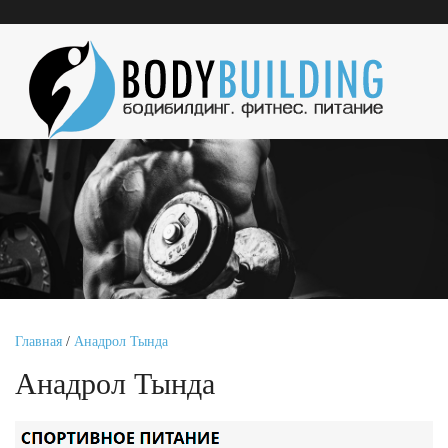
Главная
/
Анадрол Тында
Анадрол Тында