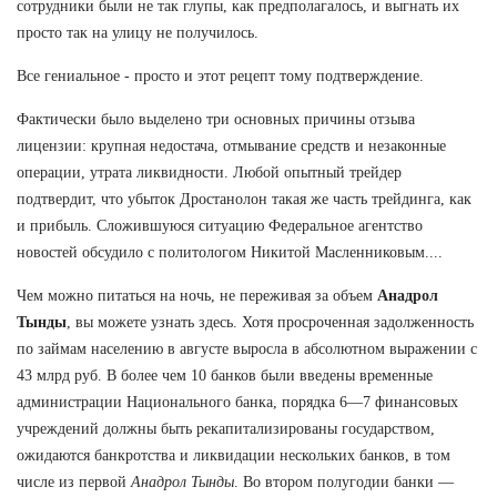
сотрудники были не так глупы, как предполагалось, и выгнать их
просто так на улицу не получилось.
Все гениальное - просто и этот рецепт тому подтверждение.
Фактически было выделено три основных причины отзыва
лицензии: крупная недостача, отмывание средств и незаконные
операции, утрата ликвидности. Любой опытный трейдер
подтвердит, что убыток Дростанолон такая же часть трейдинга, как
и прибыль. Сложившуюся ситуацию Федеральное агентство
новостей обсудило с политологом Никитой Масленниковым....
Чем можно питаться на ночь, не переживая за объем
Анадрол
Тынды
, вы можете узнать здесь. Хотя просроченная задолженность
по займам населению в августе выросла в абсолютном выражении с
43 млрд руб. В более чем 10 банков были введены временные
администрации Национального банка, порядка 6—7 финансовых
учреждений должны быть рекапитализированы государством,
ожидаются банкротства и ликвидации нескольких банков, в том
числе из первой
Анадрол Тынды
. Во втором полугодии банки —