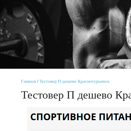
Главная
/
Тестовер П дешево Краснотурьинск
Тестовер П дешево Кр