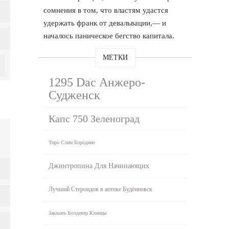
сомнения в том, что властям удастся
удержать франк от девальвации,— и
началось паническое бегство капитала.
МЕТКИ
1295 Dac Анжеро-
Судженск
Капс 750 Зеленоград
Тиро Слим Бородино
Джинтропина Для Начинающих
Лучший Стероидов в аптеке Будённовск
Заказать Болдевер Клинцы