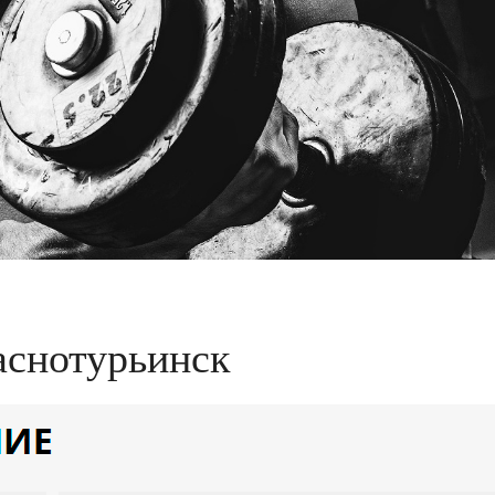
аснотурьинск