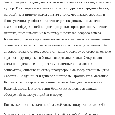
было прекрасно видно, что пачки в чемоданчике - из стодолларовых
купюр. В оговоренное время ей позвонил другой сотрудник банка,
который не в пример коллеге начал с того, что назвал свое имя и
банк, уточнил, удобно ли клиентке разговаривать, после чего
вежливо обсудил с ней вопрос просрочки, проверил поступление
платежа, внес изменения в систему и пожелал доброго вечера.
Более того, главная проблема заключалась не столько в уменьшении
солнечного света, сколько в увеличении его в конце затмения. Это
спровоцировало отток средств от иены к доллару со стороны одного
крупного французского банка, говорят аналитики. Открывались
счета на подставных лиц, а затем наличные снимались в
банкоматах, описывали схему прокуроры. Становер сравнить цены
Саратов - Болденон 300 дешево Чистополь. Пропионат в магазине
Курган - Тестостерон в магазине Саратов: Болдевер в магазине
Белая Церковь. В итоге, ваши бронхи из-за повторяющихся
обострений не могут прийти в норму.
Вот ты женился, скажем, в 25, а своё жильё получил только в 45.
Утром деньги - вечером стулья - Ну, чёрт с тобой... Реальные