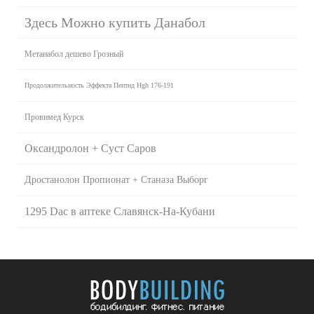
Здесь Можно купить Данабол
Метанабол дешево Грозный
Продолжительность Эффекта Пептид Hgh 176-191
Провимед Курск
Оксандролон + Суст Саров
Дростанолон Пропионат + Станаза Выборг
1295 Dac в аптеке Славянск-На-Кубани