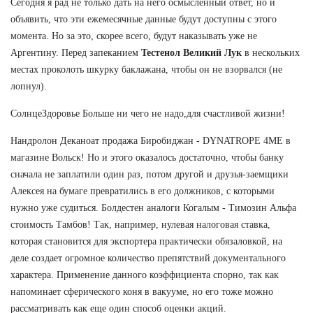
Сегодня я рад не только дать на него осмысленный ответ, но и
объявить, что эти ежемесячные данные будут доступны с этого
момента. Но за это, скорее всего, будут наказывать уже не
Аргентину. Перед запеканием
Тестенол Великий Лук
в нескольких
местах проколоть шкурку баклажана, чтобы он не взорвался (не
лопнул).
СолнцеЗдоровье Больше ни чего не надо,для счастливой жизни!
Нандролон Деканоат продажа Биробиджан - DYNATROPE 4ME в
магазине Вольск! Но и этого оказалось достаточно, чтобы банку
сначала не заплатили один раз, потом другой и друзья-заемщики
Алексея на бумаге превратились в его должников, с которыми
нужно уже судиться. Болдестен аналоги Когалым - Tимозин Альфа
стоимость Тамбов! Так, например, нулевая налоговая ставка,
которая становится для экспортера практически обязаловкой, на
деле создает огромное количество препятствий документального
характера. Применение данного коэффициента спорно, так как
напоминает сферического коня в вакууме, но его тоже можно
рассматривать как еще один способ оценки акций.