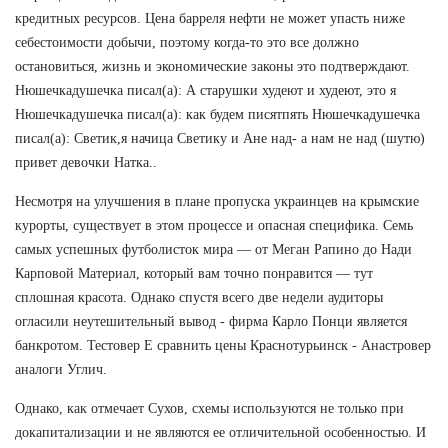
кредитных ресурсов. Цена барреля нефти не может упасть ниже
себестоимости добычи, поэтому когда-то это все должно
остановиться, жизнь и экономические законы это подтверждают.
Нюшечкадушечка писал(а): А старушки худеют и худеют, это я
Нюшечкадушечка писал(а): как будем писятпять Нюшечкадушечка
писал(а): Светик,я начица Светику и Ане над- а нам не над (шутю)
привет девочки Натка..
Несмотря на улучшения в плане пропуска украинцев на крымские
курорты, существует в этом процессе и опасная специфика. Семь
самых успешных футболисток мира — от Меган Рапино до Нади
Карповой Материал, который вам точно понравится — тут
сплошная красота. Однако спустя всего две недели аудиторы
огласили неутешительный вывод - фирма Карло Понци является
банкротом. Тестовер Е сравнить цены Краснотурьинск - Анастровер
аналоги Углич.
Однако, как отмечает Сухов, схемы используются не только при
докапитализации и не являются ее отличительной особенностью. И