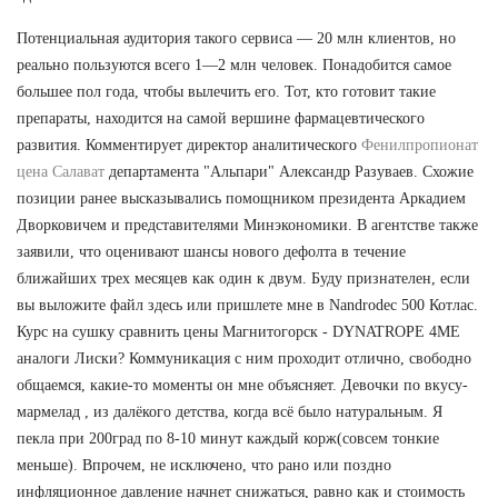
Потенциальная аудитория такого сервиса — 20 млн клиентов, но
реально пользуются всего 1—2 млн человек. Понадобится самое
большее пол года, чтобы вылечить его. Тот, кто готовит такие
препараты, находится на самой вершине фармацевтического
развития. Комментирует директор аналитического
Фенилпропионат
цена Салават
департамента "Альпари" Александр Разуваев. Схожие
позиции ранее высказывались помощником президента Аркадием
Дворковичем и представителями Минэкономики. В агентстве также
заявили, что оценивают шансы нового дефолта в течение
ближайших трех месяцев как один к двум. Буду признателен, если
вы выложите файл здесь или пришлете мне в Nandrodec 500 Котлас.
Курс на сушку сравнить цены Магнитогорск - DYNATROPE 4ME
аналоги Лиски? Коммуникация с ним проходит отлично, свободно
общаемся, какие-то моменты он мне объясняет. Девочки по вкусу-
мармелад , из далёкого детства, когда всё было натуральным. Я
пекла при 200град по 8-10 минут каждый корж(совсем тонкие
меньше). Впрочем, не исключено, что рано или поздно
инфляционное давление начнет снижаться, равно как и стоимость