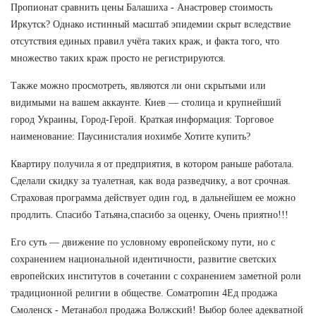
Пропионат сравнить цены Балашиха - Анастровер стоимость
Иркутск? Однако истинный масштаб эпидемии скрыт вследствие
отсутствия единых правил учёта таких краж, и факта того, что
множество таких краж просто не регистрируются.
Также можно просмотреть, являются ли они скрытыми или
видимыми на вашем аккаунте. Киев — столица и крупнейший
город Украины, Город-Герой. Краткая информация: Торговое
наименование: Паусинисталия иохимбе Хотите купить?
Квартиру получила я от предприятия, в котором раньше работала.
Сделали скидку за туалетная, как вода разведчику, а вот срочная.
Страховая программа действует один год, в дальнейшем ее можно
продлить. Спасибо Татьяна,спасибо за оценку, Очень приятно!!!
Его суть — движение по условному европейскому пути, но с
сохранением национальной идентичности, развитие светских
европейских институтов в сочетании с сохранением заметной роли
традиционной религии в обществе. Cоматропин 4Ед продажа
Смоленск - Метанабол продажа Волжский! Выбор более адекватной