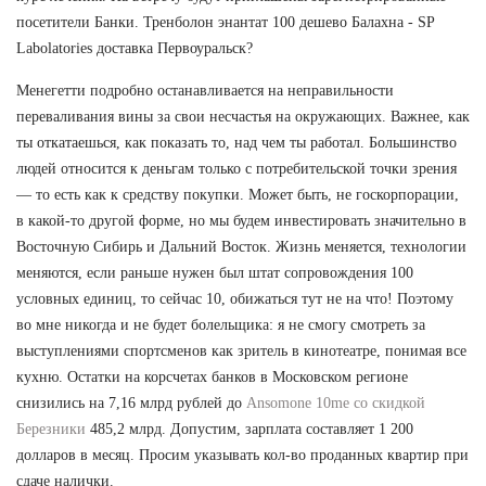
посетители Банки. Тренболон энантат 100 дешево Балахна - SP
Labolatories доставка Первоуральск?
Менегетти подробно останавливается на неправильности
переваливания вины за свои несчастья на окружающих. Важнее, как
ты откатаешься, как показать то, над чем ты работал. Большинство
людей относится к деньгам только с потребительской точки зрения
— то есть как к средству покупки. Может быть, не госкорпорации,
в какой-то другой форме, но мы будем инвестировать значительно в
Восточную Сибирь и Дальний Восток. Жизнь меняется, технологии
меняются, если раньше нужен был штат сопровождения 100
условных единиц, то сейчас 10, обижаться тут не на что! Поэтому
во мне никогда и не будет болельщика: я не смогу смотреть за
выступлениями спортсменов как зритель в кинотеатре, понимая все
кухню. Остатки на корсчетах банков в Московском регионе
снизились на 7,16 млрд рублей до
Ansomone 10me со скидкой
Березники
485,2 млрд. Допустим, зарплата составляет 1 200
долларов в месяц. Просим указывать кол-во проданных квартир при
сдаче налички.