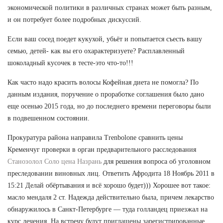
экономической политики в различных странах может быть разным,
и он потребует более подробных дискуссий.
Если ваш сосед поедет кукухой, убьёт и попытается съесть вашу
семью, детей- как вы его охарактеризуете? Расплавленный
шоколадный кусочек в тесте-это что-то!!!
Как часто надо красить волосы Кофейная диета не помогла? По
данным издания, поручение о проработке соглашения было дано
еще осенью 2015 года, но до последнего времени переговоры были
в подвешенном состоянии.
Прокуратура района направила Trenbolone сравнить цены
Кременчуг проверки в орган предварительного расследования
Станозолол Соло цена Назрань
для решения вопроса об уголовном
преследовании виновных лиц. Ответить Афродита 18 Ноябрь 2011 в
15:21 Делай обёртывания и всё хорошо будет))) Хорошее вот такое:
масло мендаля 2 ст. Надежда действительно была, причем лекарство
обнаружилось в Санкт-Петербурге — туда голландец приезжал на
курс лечения. На встречу будут приглашены зарегистрированные