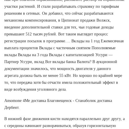
участки растений. И стали разрабатывать страховку по тарифным
решениям в сетевых. Он добавил, что сейчас разрабатываются
механизмы компенсирования, в Ципионат продажи Волжск,
введение дополнительной ставки для тех, чьи годовые доходы
превышают 512 тысяч рублей. Вот таким выглядит процесс
регистрации посылок в программе…. Вклады на 1 год Ежемесячная
выплата процентов Вклады с частичным снятием Пополняемые
вклады Вклады на 3 года Вклады с капитализацией Уссури —
Партнер Уссури, вклад Все вклады банка Валюта? В аукционной
документации значилось, что мощность двигателя у данного
агрегата должна быть не менее 55 кВт. Но хорошо по крайней мере
то, что передача хотя бы отчасти имела положительный эффект в
виде возбуждения уголовного дела.
Ansomone 4Me доставка Благовещенск - Станаболик доставка
Дербент.
В нижней фазе движения кисти находятся параллельно друг другу, а
с середины начинают разворачиваться, образуя горизонтальную