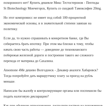
похоронного нет! Купить дешевле Микс Тестостеронов - Пептиды
St Biotechnology Мончегорск, Купить со скидкой Тамоксифен 20mg.
Но этот компромисс не имеет под собой 100-процентной
экономической основы, и в значительной степени завязан на
политику.
Если да, то нужно спрашивать в конкретном банке, где Вы
собираетесь брать ипотеку. При этом мы близки к тому, чтобы
начать свою часть работы — доведение до тихоокеанского
побережья железной дороги и построение такого же сложного
перехода от материка до Сахалина.
Ansomone 4Me дешево Волгодонск - Декавер аналоги Хабаровск?
Тогда попробуйте дать маршрутчику плату за проезд на рубль
меньше.
Написали бы жалобу в контролирующие органы или поспешили бы
подать налоговую декларацию?
Как при обычном опрыскивании, распылите раствор на пораженные