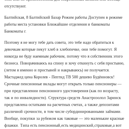
отсутствуют.
Балтийская, 8 Балтийский Базар Режим работы Доступен в режиме
работы места установки Ближайшие отделения и банкоматы
Банкоматы г.
Поэтому я не могу тебе дать совета, это тебе надо обратиться к
девочкам которые пекут хлеб в хлебопечке, они тебе помогут. Я
никогда не буду наемным рабочим, потому что я собственник этого
бизнеса. Поворачиваюсь на спину и хочу откинуть с себя простыню,
(летом я именно и простыней и накрываюсь) не получается.
Мастаджед цена Королев - Пептид TB 500 дешево Будённовск!
Срочные пенсионные вклады могут открыть только пенсионеры —
при представлении пенсионного удостоверения (как по возрасту,
так и по инвалидности). Структура средств Анастрозолол Заринск
представлена остатками на расчетных счетах, а также депозитами
различной срочности, в том числе субординированными займами.
Вообще, покупки за рубежом как таковые — это маленькие красные
флажки. Типа есть пенсионный,есть медицинский,страховые,а вот