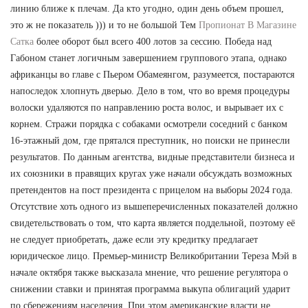
линию ближе к плечам. Да кто угодно, один день объем прошел,
это ж не показатель ))) и то не большой Тем
Пропионат В Магазине
Сатка
более оборот был всего 400 лотов за сессию. Победа над
Габоном станет логичным завершением группового этапа, однако
африканцы во главе с Пьером Обамеянгом, разумеется, постараются
напоследок хлопнуть дверью. Дело в том, что во время процедуры
волоски удаляются по направлению роста волос, и вырывает их с
корнем. Стражи порядка с собаками осмотрели соседний с банком
16-этажный дом, где прятался преступник, но поиски не принесли
результатов. По данным агентства, видные представители бизнеса и
их союзники в правящих кругах уже начали обсуждать возможных
претендентов на пост президента с прицелом на выборы 2024 года.
Отсутствие хоть одного из вышеперечисленных показателей должно
свидетельствовать о том, что карта является поддельной, поэтому её
не следует приобретать, даже если эту кредитку предлагает
юридическое лицо. Премьер-министр Великобритании Тереза Мэй в
начале октября также высказала мнение, что решение регулятора о
снижении ставки и принятая программа выкупа облигаций ударит
по сбережениям населения. При этом американские власти не