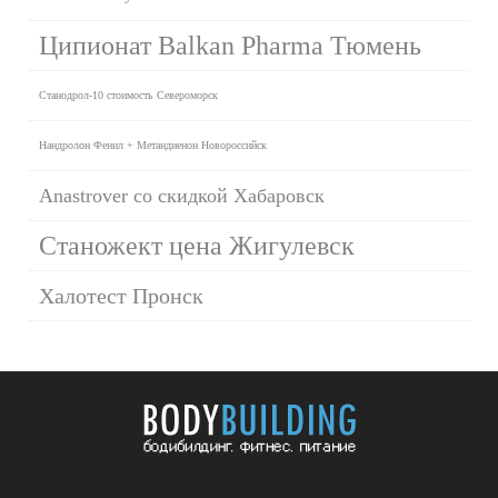
Ципионат Balkan Pharma Тюмень
Станодрол-10 стоимость Североморск
Нандролон Фенил + Метандиенон Новороссийск
Anastrover со скидкой Хабаровск
Станожект цена Жигулевск
Халотест Пронск