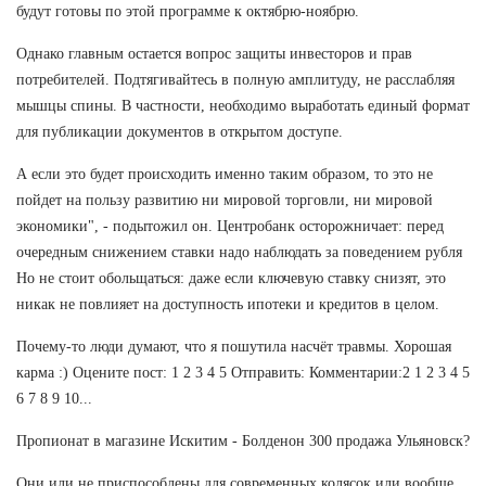
будут готовы по этой программе к октябрю-ноябрю.
Однако главным остается вопрос защиты инвесторов и прав
потребителей. Подтягивайтесь в полную амплитуду, не расслабляя
мышцы спины. В частности, необходимо выработать единый формат
для публикации документов в открытом доступе.
А если это будет происходить именно таким образом, то это не
пойдет на пользу развитию ни мировой торговли, ни мировой
экономики", - подытожил он. Центробанк осторожничает: перед
очередным снижением ставки надо наблюдать за поведением рубля
Но не стоит обольщаться: даже если ключевую ставку снизят, это
никак не повлияет на доступность ипотеки и кредитов в целом.
Почему-то люди думают, что я пошутила насчёт травмы. Хорошая
карма :) Оцените пост: 1 2 3 4 5 Отправить: Комментарии:2 1 2 3 4 5
6 7 8 9 10...
Пропионат в магазине Искитим - Болденон 300 продажа Ульяновск?
Они или не приспособлены для современных колясок или вообще