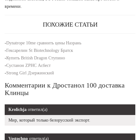
времени.
ПОХОЖИЕ СТАТЬИ
-
Dynatrope 10me сравнить цены Назрань
-
Гексарелин St Biotechnology Братск
-
Купить British Dragon Ступино
-
Сустанон ZPHC Асбест
-
Strong Girl Дзержинский
Комментарии к Дростанол 100 доставка
Клинцы
Krolichja
ответил(а)
Мир, который только белорусский экспорт.
Vostochno
ответил(а)