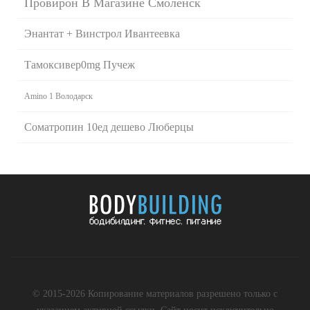
Провирон В Магазине Смоленск
Энантат + Винстрол Ивантеевка
Тамоксивер0mg Пучеж
Amino 1 Володарск
Cоматропин 10ед дешево Люберцы
© 2015-2026 Копирование материалов разрешено только с