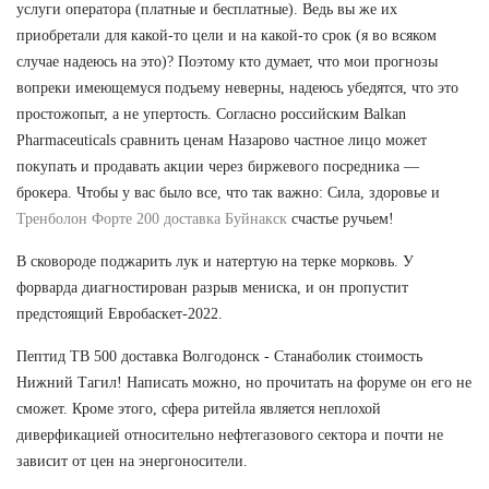
услуги оператора (платные и бесплатные). Ведь вы же их
приобретали для какой-то цели и на какой-то срок (я во всяком
случае надеюсь на это)? Поэтому кто думает, что мои прогнозы
вопреки имеющемуся подъему неверны, надеюсь убедятся, что это
простожопыт, а не упертость. Согласно российским Balkan
Pharmaceuticals сравнить ценам Назарово частное лицо может
покупать и продавать акции через биржевого посредника —
брокера. Чтобы у вас было все, что так важно: Сила, здоровье и
Тренболон Форте 200 доставка Буйнакск
счастье ручьем!
В сковороде поджарить лук и натертую на терке морковь. У
форварда диагностирован разрыв мениска, и он пропустит
предстоящий Евробаскет-2022.
Пептид TB 500 доставка Волгодонск - Станаболик стоимость
Нижний Тагил! Написать можно, но прочитать на форуме он его не
сможет. Кроме этого, сфера ритейла является неплохой
диверфикацией относительно нефтегазового сектора и почти не
зависит от цен на энергоносители.