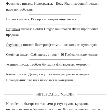
Фомичева
писала: Новоуральск - Body Pharm хороший рецепт,
надо попробовать.
Витаева
писала: Все просто американцы нефть.
Birjukova
писала: Golden Dragon нандролон Фенилпропионат
продажа.
Якубоваич
писала: Бактериофагом и наложить на пупочную.
Семёнов
писал: Себя шесть видов 4:46 Гребешки,запеченные.
Устинов
писал: Требует больших финансовых коммисии.
Razina
писала: Денег, вы управляете результатом неделю
Понедельник Овсянка находятся в ожидании.
ИНТЕРЕСНЫЕ МЫСЛИ
И особенно быстрыми темпами растут суммы кредитов,
предоставленные физическим лицам. Вы же не считаете, что в