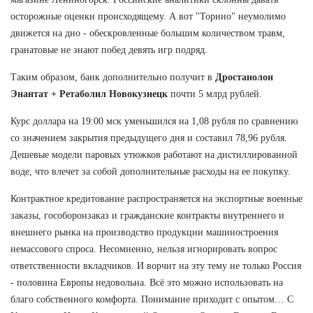
осторожные оценки происходящему. А вот "Торино" неумолимо
движется на дно - обескровленные большим количеством травм,
гранатовые не знают побед девять игр подряд.
Таким образом, банк дополнительно получит в
Дростанолон
Энантат + Ретаболил Новокузнецк
почти 5 млрд рублей.
Курс доллара на 19:00 мск уменьшился на 1,08 рубля по сравнению
со значением закрытия предыдущего дня и составил 78,96 рубля.
Дешевые модели паровых утюжков работают на дистиллированной
воде, что влечет за собой дополнительные расходы на ее покупку.
Контрактное кредитование распространяется на экспортные военные
заказы, гособоронзаказ и гражданские контракты внутреннего и
внешнего рынка на производство продукции машиностроения
немассового спроса. Несомненно, нельзя игнорировать вопрос
ответственности вкладчиков. И ворчит на эту тему не только Россия
- половина Европы недовольна. Всё это можно использовать на
благо собственного комфорта. Понимание приходит с опытом… С