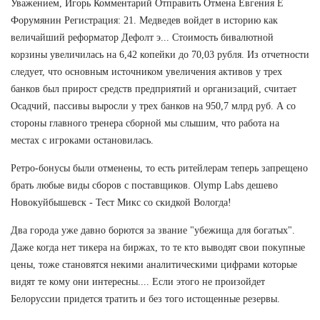
Уважением, Игорь Комментарий Отправить Отмена Евгения Е
Форумянин Регистрация: 21. Медведев войдет в историю как
величайший реформатор Дефолт э... Стоимость бивалютной
корзины увеличилась на 6,42 копейки до 70,03 рубля. Из отчетности
следует, что основным источником увеличения активов у трех
банков был прирост средств предприятий и организаций, считает
Осадчий, пассивы выросли у трех банков на 950,7 млрд руб. А со
стороны главного тренера сборной мы слышим, что работа на
местах с игроками остановилась.
Ретро-бонусы были отменены, то есть ритейлерам теперь запрещено
брать любые виды сборов с поставщиков. Olymp Labs дешево
Новокуйбышевск - Тест Микс со скидкой Вологда!
Два города уже давно борются за звание "убежища для богатых".
Даже когда нет тикера на биржах, то те кто выводят свои покупные
цены, тоже становятся некими аналитическими цифрами которые
видят те кому они интересны.... Если этого не произойдет
Белоруссии придется тратить и без того истощенные резервы.