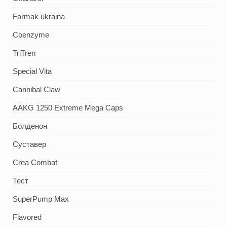
Farmak ukraina
Coenzyme
TriTren
Special Vita
Cannibal Claw
AAKG 1250 Extreme Mega Caps
Болденон
Суставер
Crea Combat
Тест
SuperPump Max
Flavored