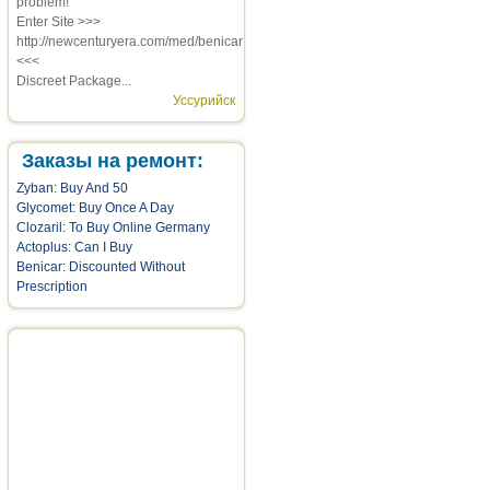
problem!
Enter Site >>>
http://newcenturyera.com/med/benicar
<<<
Discreet Package...
Уссурийск
Заказы на ремонт:
Zyban: Buy And 50
Glycomet: Buy Once A Day
Clozaril: To Buy Online Germany
Actoplus: Can I Buy
Benicar: Discounted Without
Prescription