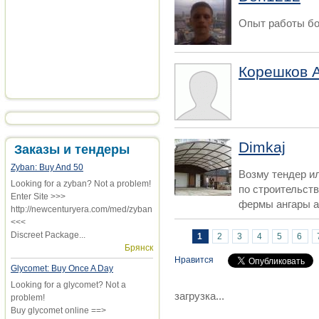
Опыт работы бол
Корешков 
Dimkaj
Заказы и тендеры
Zyban: Buy And 50
Возму тендер и
Looking for a zyban? Not a problem!
по строительст
Enter Site >>>
фермы ангары ав
http://newcenturyera.com/med/zyban
<<<
Discreet Package...
Страницы
1
2
3
4
5
6
Брянск
Нравится
Glycomet: Buy Once A Day
Looking for a glycomet? Not a
загрузка...
problem!
Buy glycomet online ==>