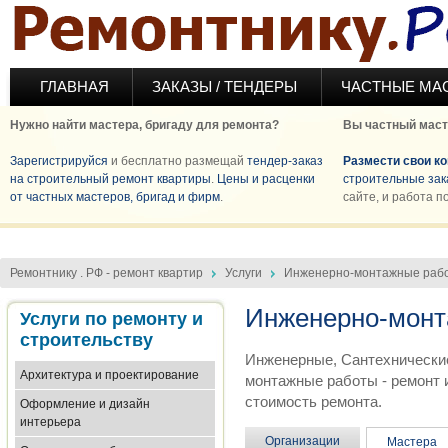
Перейти к основному содержанию
ГЛАВНАЯ
ЗАКАЗЫ / ТЕНДЕРЫ
ЧАСТНЫЕ МА
Нужно найти мастера, бригаду для ремонта?
Вы частный маст
Зарегистрируйся
и бесплатно размещай
тендер-заказ
Размести свои к
на строительный ремонт квартиры
.
Цены и расценки
строительные зак
от частных мастеров, бригад и фирм
.
сайте, и работа п
Ремонтнику . РФ - ремонт квартир
Услуги
Инженерно-монтажные раб
Инженерно-монт
Услуги по ремонту и
строительству
Инженерные, Сантехнические
Архитектура и проектирование
монтажные работы - ремонт 
стоимость ремонта.
Оформление и дизайн
интерьера
Организации
Мастера