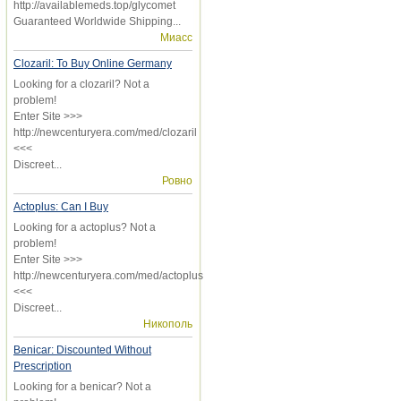
http://availablemeds.top/glycomet
Guaranteed Worldwide Shipping...
Миасс
Clozaril: To Buy Online Germany
Looking for a clozaril? Not a
problem!
Enter Site >>>
http://newcenturyera.com/med/clozaril
<<<
Discreet...
Ровно
Actoplus: Can I Buy
Looking for a actoplus? Not a
problem!
Enter Site >>>
http://newcenturyera.com/med/actoplus
<<<
Discreet...
Никополь
Benicar: Discounted Without
Prescription
Looking for a benicar? Not a