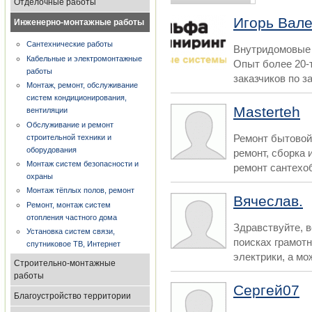
Отделочные работы
Игорь Вал
Инженерно-монтажные работы
Сантехнические работы
Внутридомовые 
Кабельные и электромонтажные
Опыт более 20-
работы
заказчиков по з
Монтаж, ремонт, обслуживание
систем кондиционирования,
Masterteh
вентиляции
Обслуживание и ремонт
Ремонт бытовой
строительной техники и
оборудования
ремонт, сборка 
Монтаж систем безопасности и
ремонт сантехоб
охраны
Монтаж тёплых полов, ремонт
Вячеслав.
Ремонт, монтаж систем
отопления частного дома
Здравствуйте, 
Установка систем связи,
поисках грамотн
спутниковое ТВ, Интернет
электрики, а мож
Строительно-монтажные
работы
Сергей07
Благоустройство территории