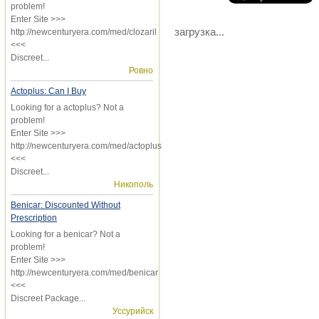
problem!
Enter Site >>>
загрузка...
http://newcenturyera.com/med/clozaril
<<<
Discreet...
Ровно
Actoplus: Can I Buy
Looking for a actoplus? Not a
problem!
Enter Site >>>
http://newcenturyera.com/med/actoplus
<<<
Discreet...
Никополь
Benicar: Discounted Without
Prescription
Looking for a benicar? Not a
problem!
Enter Site >>>
http://newcenturyera.com/med/benicar
<<<
Discreet Package...
Уссурийск