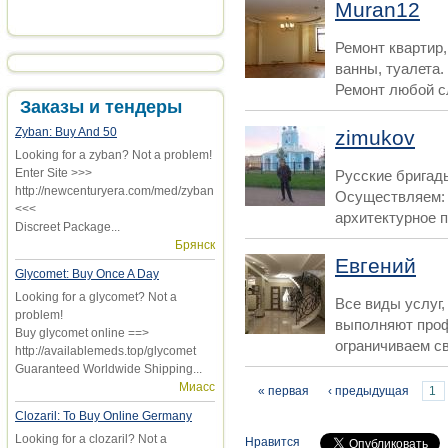
Muran12
Ремонт квартир,
ванны, туалета.
Ремонт любой сл
Заказы и тендеры
Zyban: Buy And 50
zimukov
Looking for a zyban? Not a problem!
Enter Site >>>
Русские бригад
http://newcenturyera.com/med/zyban
Осуществляем: 
<<<
архитектурное п
Discreet Package...
Брянск
Евгений
Glycomet: Buy Once A Day
Looking for a glycomet? Not a
Все виды услуг
problem!
выполняют про
Buy glycomet online ==>
ограничиваем св
http://availablemeds.top/glycomet
Guaranteed Worldwide Shipping...
Миасс
Страницы
« первая
‹ предыдущая
1
Clozaril: To Buy Online Germany
Looking for a clozaril? Not a
Нравится