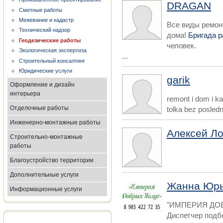
DRAGAN
Сметные работы
Межевание и кадастр
Все виды ремон
Технический надзор
дома!
Бригада 
Геодезические работы
человек.
Экологическая экспертиза
...
Строительный консалтинг
Юридические услуги
garik
Оформление и дизайн
интерьера
remont i dom i ka
Отделочные работы
tolka bez posledn
Инженерно-монтажные работы
Алексей Л
Строительно-монтажные
работы
Благоустройство территории
Дополнительные услуги
Жанна Юр
Информационные услуги
"ИМПЕРИЯ ДОБ
Диспетчер подб