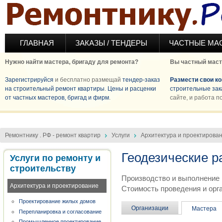
Перейти к основному содержанию
ГЛАВНАЯ
ЗАКАЗЫ / ТЕНДЕРЫ
ЧАСТНЫЕ МА
Нужно найти мастера, бригаду для ремонта?
Вы частный маст
Зарегистрируйся
и бесплатно размещай
тендер-заказ
Размести свои к
на строительный ремонт квартиры
.
Цены и расценки
строительные зак
от частных мастеров, бригад и фирм
.
сайте, и работа п
Ремонтнику . РФ - ремонт квартир
Услуги
Архитектура и проектирова
Геодезические р
Услуги по ремонту и
строительству
Производство и выполнение 
Архитектура и проектирование
Стоимость проведения и орга
Проектирование жилых домов
Организации
Мастера
Перепланировка и согласование
Промышленное проектирование