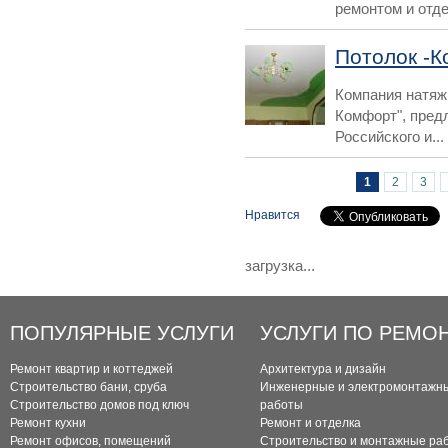
ремонтом и отде
Потолок -
Компания натяж
Комфорт", пред
Российского и...
Страницы
1
2
3
Нравится
загрузка...
ПОПУЛЯРНЫЕ УСЛУГИ
УСЛУГИ ПО РЕМО
Ремонт квартир и коттеджей
Архитектура и дизайн
Строительство бани, сруба
Инженерные и электромонтажн
Строительство домов под ключ
работы
Ремонт кухни
Ремонт и отделка
Ремонт офисов, помещений
Строительство и монтажные ра