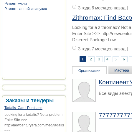
Ремонт кухни
3 года 6 месяцев назад |
Ремонт ванной и санузла
Zithromax: Find Bact
Looking for a zithromax? Not a
Enter Site >>> http://newcent
Discreet Package Low...
3 года 7 месяцев назад |
1
2
3
4
5
6
Страницы
Мастера
Организации
КонтинентУ
Все виды элект
Заказы и тендеры
Tadalis: Can I Purchase
777777777
Looking for a tadalis? Not a problem!
Enter Site >>>
http://newcenturyera.com/med/tadalis
<<<