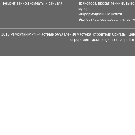
Ремонт ванной комнаты и санузла
Транспорт, прокат техники, выво
мусора
Информационные услуги
Экспертиза, согласования, юр. у
2015 Ремонтнику.РФ - частные объявления мастера, строители бригады. Цен
евроремонт дома, отделочные работ