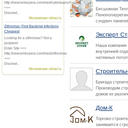
http://newcenturyera.com/med/cyklokapron
<<<
Бесшовная Тепл
Discreet...
Пенополиуретан
Московская область
сэндвич панелей
Zithromax: Find Bacterial Infections
Cheapest
Эксперт С
Looking for a zithromax? Not a
problem!
Наша компания
Enter Site >>>
внутренней отд
http://newcenturyera.com/med/zithromax
натяжных потолко
<<<
Discreet...
Московская область
Строительн
Бригада строите
Производим стр
домов из различ
Дом-К
Торгово-строите
занимается стр