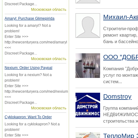
Discreet Package...
Московская область
Михаил-Ак
Amaryl: Purchase Glimepirida
Looking for a amaryl? Not a
Строители-проф
problem!
ремонт квартир,
Enter Site >>>
бань и бассейнов
http://newcenturyera.com/med/amaryl
<<<
Discreet Package...
ООО "ДОБ
Московская область
Nexium: Order Using Paypal
Компания "Добро
услуг по монта
Looking for a nexium? Not a
problem!
систем...
Enter Site >>>
http://newcenturyera.com/med/nexium
Domstroy
<<<
Discreet Package...
Группа компан
Московская область
НЕДВИЖИМОСТЬ
Cyklokapron: Want To Order
строительства ж
Looking for a cyklokapron? Not a
problem!
ТеплоМир 
Enter Site >>>