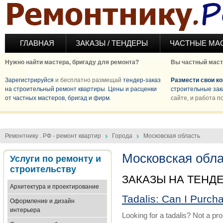
Перейти к основному содержанию
ГЛАВНАЯ
ЗАКАЗЫ / ТЕНДЕРЫ
ЧАСТНЫЕ МА
Нужно найти мастера, бригаду для ремонта?
Вы частный маст
Зарегистрируйся
и бесплатно размещай
тендер-заказ
Размести свои к
на строительный ремонт квартиры
.
Цены и расценки
строительные зак
от частных мастеров, бригад и фирм
.
сайте, и работа п
Ремонтнику . РФ - ремонт квартир
Города
Московская область
Московская обл
Услуги по ремонту и
строительству
ЗАКАЗЫ НА ТЕНД
Архитектура и проектирование
Tadalis: Can I Purch
Оформление и дизайн
интерьера
Looking for a tadalis? Not a pr